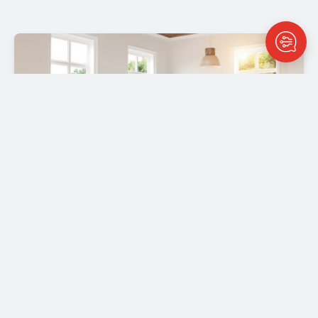
Stappenplan: waar moet je op
letten bij het verkopen van een
huis?
Lees hier de tips