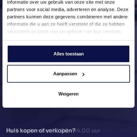
informatie over uw gebruik van onze site met onze
partners voor social media, adverteren en analyse. Deze
partners kunnen deze gegevens combineren met andere
informatie die u aan ze heeft verstrekt of die ze hebben
verzameld op basis van uw gebruik van hun services.
Alles toestaan
Aanpassen
Weigeren
Huis kopen of verkopen?
Za. 5 september 10.00 - 14.00 uur