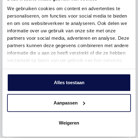
We gebruiken cookies om content en advertenties te
personaliseren, om functies voor social media te bieden
en om ons websiteverkeer te analyseren. Ook delen we
informatie over uw gebruik van onze site met onze
partners voor social media, adverteren en analyse. Deze
partners kunnen deze gegevens combineren met andere
informatie die u aan ze heeft verstrekt of die ze hebben
verzameld op basis van uw gebruik van hun services.
Alles toestaan
Aanpassen
Waarom Hoekstra en Van Eck
Verzekeringen
Weigeren
Persoonlijk advies
: Wij maken het eenvoudig
en kiezen de beste oplossing voor jouw