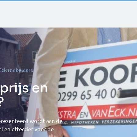
Eck makelaars
prijs en
?
presenteerd wordt aan de
l en effectief voor de