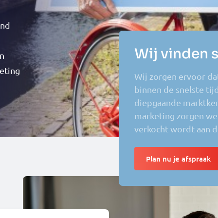
and
Wij vinden s
en
eting
Wij zorgen ervoor dat
binnen de snelste ti
diepgaande marktken
marketing zorgen we d
verkocht wordt aan de
Plan nu je afspraak