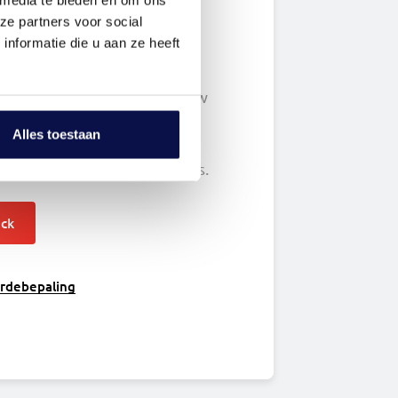
ze partners voor social
nformatie die u aan ze heeft
ten wat je huis waard is?
berekent de waarde van jouw
erkoopprijzen van
Alles toestaan
 in de buurt. Zo heb je een
ng van de waarde van je huis.
eck
ardebepaling