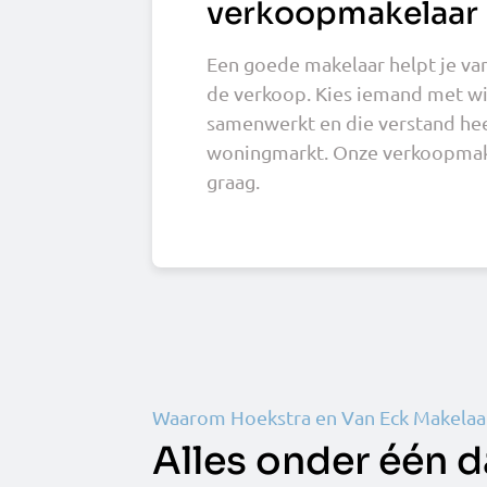
verkoopmakelaar
Een goede makelaar helpt je van
de verkoop. Kies iemand met wie
samenwerkt en die verstand hee
woningmarkt. Onze verkoopmake
graag.
Waarom Hoekstra en Van Eck Makelaa
Alles onder één 