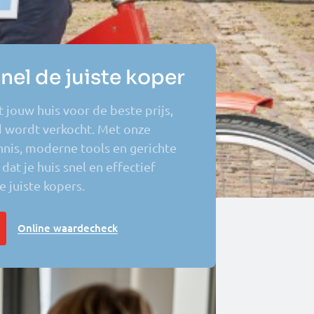
nel de juiste koper
 jouw huis voor de beste prijs,
jd wordt verkocht. Met onze
nis, moderne tools en gerichte
at je huis snel en effectief
 juiste kopers.
Online waardecheck