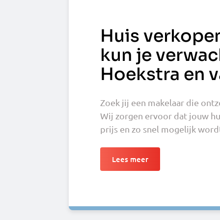
Huis verkopen
kun je verwac
Hoekstra en v
Zoek jij een makelaar die ont
Wij zorgen ervoor dat jouw hu
prijs en zo snel mogelijk word
Lees meer