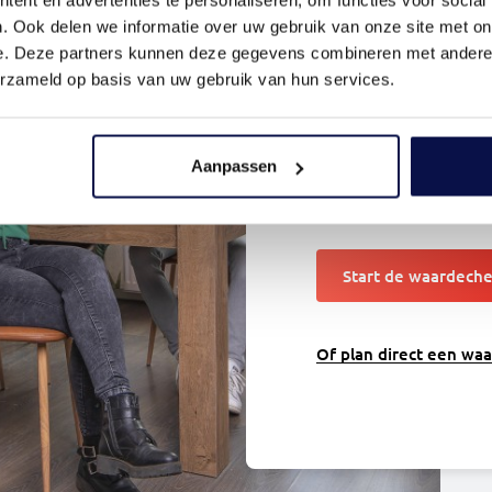
waard?
. Ook delen we informatie over uw gebruik van onze site met on
e. Deze partners kunnen deze gegevens combineren met andere i
erzameld op basis van uw gebruik van hun services.
Binnen 2 minuten we
Onze waardecheck 
huis op basis van v
Aanpassen
vergelijkbare huizen
nauwkeurige schatti
Start de waardech
Of plan direct een wa