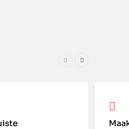
uiste
Maak