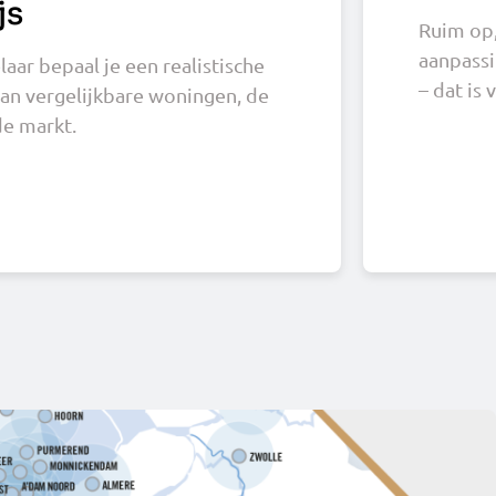
js
Ruim op,
aanpassi
ar bepaal je een realistische
– dat is 
van vergelijkbare woningen, de
de markt.