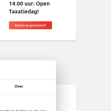
14.00 uur: Open
Taxatiedag!
Datum al genoteerd?
Over
jn huis
 media te bieden en om ons