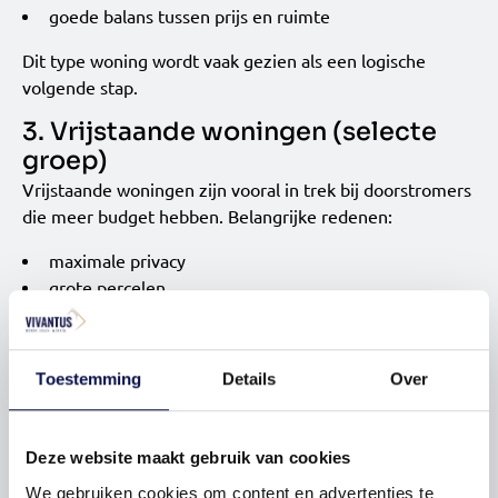
goede balans tussen prijs en ruimte
Dit type woning wordt vaak gezien als een logische
volgende stap.
3. Vrijstaande woningen (selecte
groep)
Vrijstaande woningen zijn vooral in trek bij doorstromers
die meer budget hebben. Belangrijke redenen:
maximale privacy
grote percelen
flexibiliteit in indeling
De makelaar nuanceert: “Dit segment is kleiner, maar de
Toestemming
Details
Over
vraag is er zeker. Het hangt sterk af van het beschikbare
aanbod.”
4. Levensloopbestendige woningen
Deze website maakt gebruik van cookies
en appartementen
We gebruiken cookies om content en advertenties te