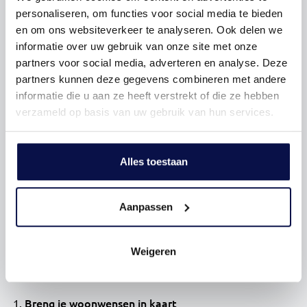
Levensloopbestendige woningen winnen aan populariteit
personaliseren, om functies voor social media te bieden
bij doorstromers die vooruitkijken. Denk aan:
en om ons websiteverkeer te analyseren. Ook delen we
informatie over uw gebruik van onze site met onze
gelijkvloers wonen
partners voor social media, adverteren en analyse. Deze
appartementen met lift
partners kunnen deze gegevens combineren met andere
woningen met slaapkamer en badkamer op de
informatie die u aan ze heeft verstrekt of die ze hebben
begane grond
verzameld op basis van uw gebruik van hun services.
“We zien dat mensen eerder nadenken over de
toekomst. Minder onderhoud en gemak worden
Alles toestaan
belangrijker.”
Kom erachter wat een aankoopmakelaar voor jou kan
betekenen
Aanpassen
Stappenplan: zo bepaal je
Weigeren
welk woningtype bij je past
Een goede keuze begint met inzicht in je situatie.
Breng je woonwensen in kaart