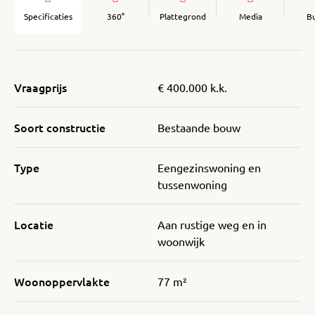
Specificaties
360°
Plattegrond
Media
B
Vraagprijs
€ 400.000 k.k.
Soort constructie
Bestaande bouw
Type
Eengezinswoning en
tussenwoning
Locatie
Aan rustige weg en in
woonwijk
Woonoppervlakte
77 m²