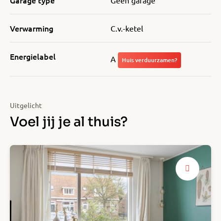
Garage type
Geen garage
Verwarming
C.v.-ketel
Energielabel
A
Huis verduurzamen?
Uitgelicht
Voel jij je al thuis?