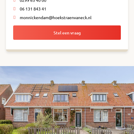
0299 65 40 00
06 131 843 41
monnickendam@hoekstraenvaneck.nl
Stel een vraag