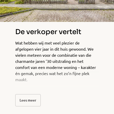
De verkoper vertelt
Wat hebben wij met veel plezier de
afgelopen vier jaar in dit huis gewoond. We
vielen meteen voor de combinatie van die
charmante jaren ’30 uitstraling en het
comfort van een moderne woning – karakter
én gemak, precies wat het zo’n fijne plek
maakt.
In die tijd hebben we veel aandacht besteed
aan duurzaamheid. Denk aan zonnepanelen,
Lees meer
extra isolatie (HR++ glas), bodemfolie, goed
afgedichte kieren en een sedumdak. Dat
zorgt niet alleen voor een comfortabel huis,