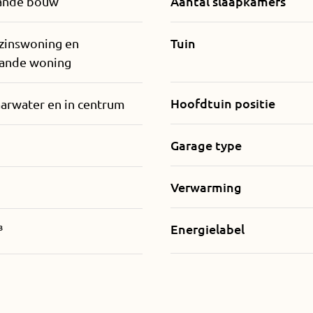
Aantal slaapkamers
ande bouw
Tuin
zinswoning en
aande woning
Hoofdtuin positie
arwater en in centrum
Garage type
Verwarming
Energielabel
³