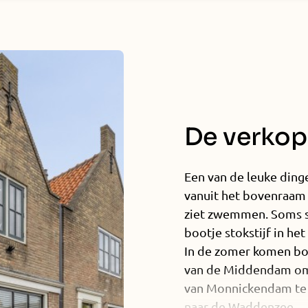
De verkope
Een van de leuke dinge
vanuit het bovenraam 
ziet zwemmen. Soms st
bootje stokstijf in het
In de zomer komen boo
van de Middendam om 
van Monnickendam te 
naar de Waddenzee.