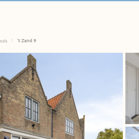
't Zand 9
uis