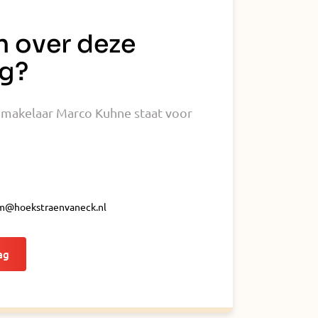
n over deze
g?
makelaar Marco Kuhne staat voor
@hoekstraenvaneck.nl
ag