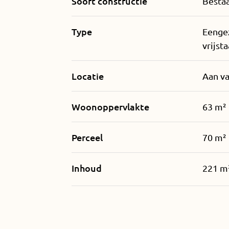
Soort constructie
Besta
Type
Eenge
vrijst
Locatie
Aan va
Woonoppervlakte
63 m²
Perceel
70 m²
Inhoud
221 m