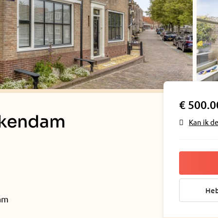
€ 500.0
ickendam
Kan ik d
Heb
dam