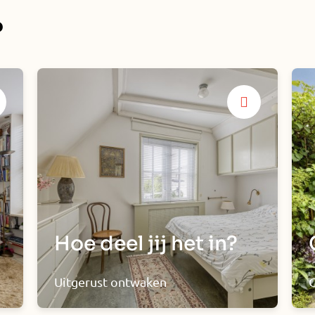
?
Hoe deel jij het in?
Uitgerust ontwaken
O