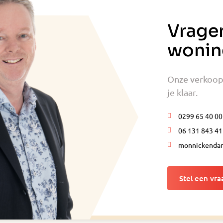
Vrage
wonin
Onze verkoop
je klaar.
0299 65 40 00
06 131 843 41
monnickendam
Stel een vra