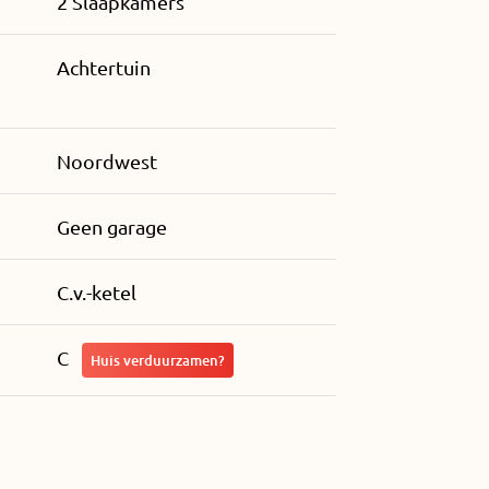
2 Slaapkamers
Achtertuin
Noordwest
Geen garage
C.v.-ketel
C
Huis verduurzamen?