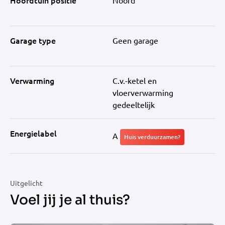
Hoofdtuin positie
Noord
Garage type
Geen garage
Verwarming
C.v.-ketel en
vloerverwarming
gedeeltelijk
Energielabel
A
Huis verduurzamen?
Uitgelicht
Voel jij je al thuis?