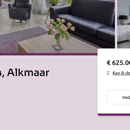
€ 625.0
, Alkmaar
Kan ik d
Heb