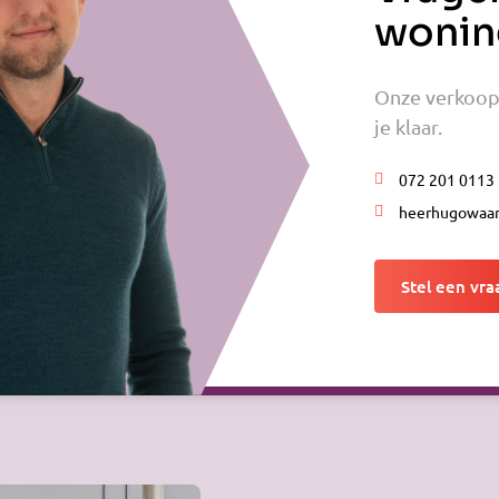
wonin
Onze verkoop
je klaar.
072 201 0113
heerhugowaar
Stel een vra