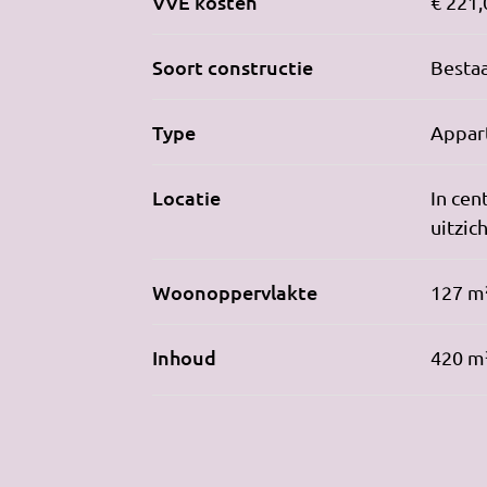
VVE kosten
€ 221,
Soort constructie
Besta
Type
Appart
Locatie
In cen
uitzic
Woonoppervlakte
127 m
Inhoud
420 m