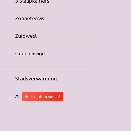
3 Slaapkamers
Zonneterras
Zuidwest
Geen garage
Stadsverwarming
A
Huis verduurzamen?