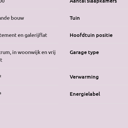
Aantal slaapkamers
00
Tuin
ande bouw
Hoofdtuin positie
ement en galerijflat
Garage type
trum, in woonwijk en vrij
ht
Verwarming
²
Energielabel
³