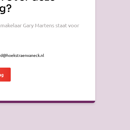
g?
makelaar Gary Martens staat voor
d@hoekstraenvaneck.nl
ag