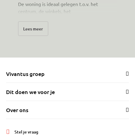
De woning is ideaal gelegen t.o.v. het
centrum, de winkels, het
gezondheidscentrum, scholen, bus, trein en
uitvalswegen.
Lees meer
Wij gaan deze woning achterlaten om een
droom te realiseren door met vrienden in het
oosten van het land een nieuwbouwproject te
starten.
Vivantus groep
Dit doen we voor je
Over ons
Stel je vraag