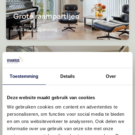
Grote raampartijen
Rust en ontspanning
Toestemming
Details
Over
Deze website maakt gebruik van cookies
Een aparte werkkamer
We gebruiken cookies om content en advertenties te
personaliseren, om functies voor social media te bieden
Extra opslag ruimte
en om ons websiteverkeer te analyseren. Ook delen we
informatie over uw gebruik van onze site met onze