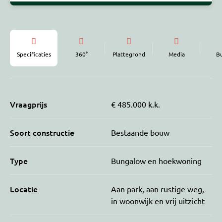
Specificaties
360°
Plattegrond
Media
B
Vraagprijs
€ 485.000 k.k.
Soort constructie
Bestaande bouw
Type
Bungalow en hoekwoning
Locatie
Aan park, aan rustige weg,
in woonwijk en vrij uitzicht