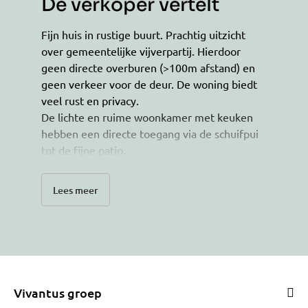
De verkoper vertelt
Fijn huis in rustige buurt. Prachtig uitzicht
over gemeentelijke vijverpartij. Hierdoor
geen directe overburen (>100m afstand) en
geen verkeer voor de deur. De woning biedt
veel rust en privacy.
De lichte en ruime woonkamer met keuken
hebben een directe toegang via de schuifpui
tot de fijne patio.
De slaap- en badkamer beneden maken het
een levensloopbestendige woning. De
Lees meer
badkamer is recent vernieuwd (2023).
Op de 1ste verdieping bevindt zich een ruime
slaap of hobby kamer met een kamerbrede
kastenwand.
Aansluitend bevindt zich de ruimte voor de
wasmachine, evt. om te bouwen tot 2de
Vivantus groep
badkamer.