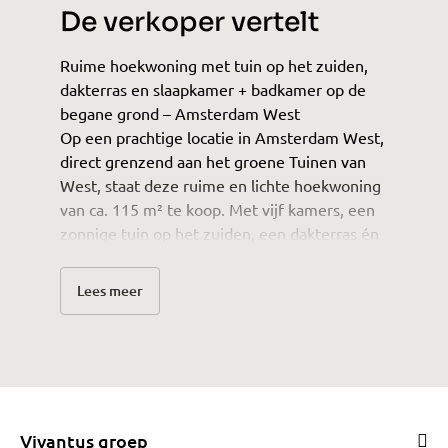
De verkoper vertelt
Ruime hoekwoning met tuin op het zuiden,
dakterras en slaapkamer + badkamer op de
begane grond – Amsterdam West
Op een prachtige locatie in Amsterdam West,
direct grenzend aan het groene Tuinen van
West, staat deze ruime en lichte hoekwoning
van ca. 115 m² te koop. Met vijf kamers, een
zonnige tuin op het zuiden, een dakterras én
een slaapkamer en badkamer op de begane
grond biedt deze woning een ideale
Lees meer
combinatie van comfort, flexibiliteit en groen
wonen.
De woning beschikt over een lichte en
gezellige woonkamer met grote raampartijen
die zorgen voor veel natuurlijk licht. De
sfeervolle houtkachel vormt het warme
Vivantus groep