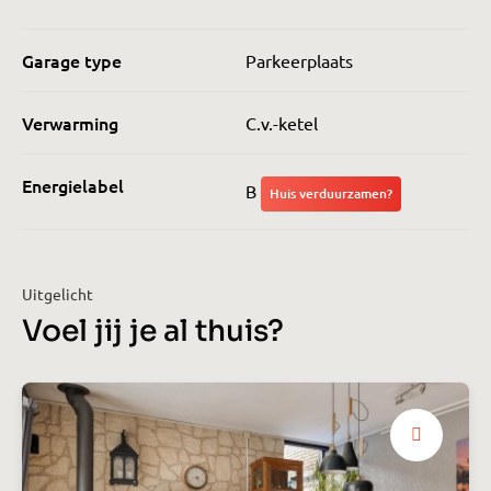
Garage type
Parkeerplaats
Verwarming
C.v.-ketel
Energielabel
B
Huis verduurzamen?
Uitgelicht
Voel jij je al thuis?