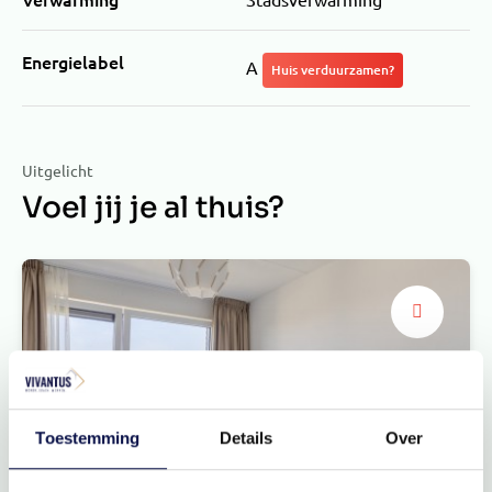
Energielabel
A
Huis verduurzamen?
Uitgelicht
Voel jij je al thuis?
Toestemming
Details
Over
2 slaapkamers