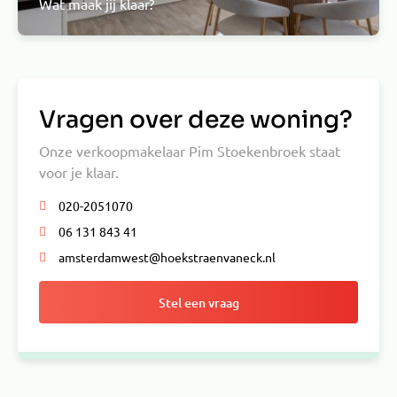
Wat maak jij klaar?
Vragen over deze woning?
Onze verkoopmakelaar Pim Stoekenbroek staat
voor je klaar.
020-2051070
06 131 843 41
amsterdamwest@hoekstraenvaneck.nl
Stel een vraag