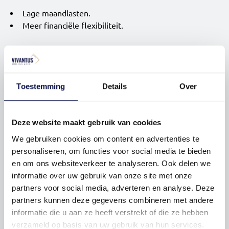
Lage maandlasten.
Meer financiële flexibiliteit.
Welke factoren spelen een rol bij
Toestemming
Details
Over
jouw keuze?
Het kiezen van de juiste hypotheekvorm is afhankelijk
van verschillende factoren, zoals:
Deze website maakt gebruik van cookies
Je inkomen en toekomstplannen
: Hoe stabiel is je
We gebruiken cookies om content en advertenties te
inkomen, en wat zijn je verwachtingen voor de
personaliseren, om functies voor social media te bieden
toekomst?
en om ons websiteverkeer te analyseren. Ook delen we
Jouw risicobereidheid
: Wil je zekerheid in je
informatie over uw gebruik van onze site met onze
maandlasten, of ben je bereid meer risico te nemen?
partners voor social media, adverteren en analyse. Deze
Je woonwensen
: Is dit je eerste woning of zie je dit
partners kunnen deze gegevens combineren met andere
als een investering?
informatie die u aan ze heeft verstrekt of die ze hebben
verzameld op basis van uw gebruik van hun services.