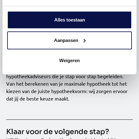
Bij Hoekstra en Van Eck Makelaars brengen we samen
jouw financiële situatie in kaart en kijken we welke
hypotheekvorm het beste past bij jouw persoonlijke
Alles toestaan
wensen en mogelijkheden.
Aanpassen
Het belang van goede begeleiding
Het afsluiten van een hypotheek kan ingewikkeld lijken,
Weigeren
maar dat hoeft niet zo te zijn. Bij Hoekstra en Van Eck
Makelaars werken we samen met betrouwbare
hypotheekadviseurs die je stap voor stap begeleiden.
Van het berekenen van je maximale hypotheek tot het
kiezen van de juiste hypotheekvorm: wij zorgen ervoor
dat jij de beste keuze maakt.
Klaar voor de volgende stap?