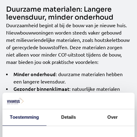
Duurzame materialen: Langere
levensduur, minder onderhoud
Duurzaamheid begint al bij de bouw van je nieuwe huis.
Nieuwbouwwoningen worden steeds vaker gebouwd
met milieuvriendelijke materialen, zoals houtskeletbouw
of gerecyclede bouwstoffen. Deze materialen zorgen
niet alleen voor minder CO?-uitstoot tijdens de bouw,
maar bieden jou ook praktische voordelen:
Minder onderhoud
: duurzame materialen hebben
een langere levensduur.
Gezonder binnenklimaat
: natuurlijke materialen
verbeteren de luchtkwaliteit.
Toekomstbestendige kwaliteit
: je huis blijft langer in
topconditie.
Toestemming
Details
Over
Door te kiezen voor een duurzame nieuwbouwwoning
investeer je dus in jouw wooncomfort én in de waarde