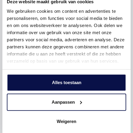
van je huis op de lange termijn.
Deze website maakt gebruik van cookies
Deeleconomie: Slim en voordelig
We gebruiken cookies om content en advertenties te
personaliseren, om functies voor social media te bieden
samenwonen
en om ons websiteverkeer te analyseren. Ook delen we
Duurzaam wonen gaat verder dan energiezuinig bouwen.
informatie over uw gebruik van onze site met onze
In veel nieuwbouwprojecten wordt ook ingespeeld op de
partners voor social media, adverteren en analyse. Deze
groeiende deeleconomie. Denk aan gedeelde faciliteiten
partners kunnen deze gegevens combineren met andere
zoals:
informatie die u aan ze heeft verstrekt of die ze hebben
Deelauto’s en deelfietsen
: geen eigen auto nodig,
verzameld op basis van uw gebruik van hun services.
maar altijd mobiel.
Gemeenschappelijke werkruimtes
: handig als je
regelmatig thuiswerkt.
Alles toestaan
Buurtmoestuinen en gezamenlijke speelplekken
:
ideaal voor gezinnen.
Aanpassen
Dit zorgt niet alleen voor minder materiaalverbruik en
minder kosten, maar creëert ook een fijne, sociale
Weigeren
woonomgeving.