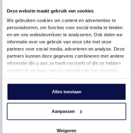
kans
Deze website maakt gebruik van cookies
Accessoires zoals kussens, vloerkleden en vazen zijn de
finishing touch in je interieur. Maar wist je dat je met
We gebruiken cookies om content en advertenties te
kleine aanpassingen deze items een nieuw leven kunt
personaliseren, om functies voor social media te bieden
geven? Denk aan het herbekleden van een kussen of het
en om ons websiteverkeer te analyseren. Ook delen we
verven van een oude vaas. Zo creëer je een uniek
informatie over uw gebruik van onze site met onze
interieur zonder nieuwe spullen aan te schaffen.
partners voor social media, adverteren en analyse. Deze
partners kunnen deze gegevens combineren met andere
6. Werk met planten voor een
informatie die u aan ze heeft verstrekt of die ze hebben
gezond binnenklimaat
verzameld op basis van uw gebruik van hun services.
Planten brengen niet alleen sfeer, maar zorgen ook voor
een schonere lucht in huis. Kies voor luchtzuiverende
planten zoals de sansevieria of de lepelplant. Ze
Alles toestaan
verwijderen schadelijke stoffen en verbeteren de
luchtkwaliteit in je woning. Bonus: het onderhouden van
planten helpt je te ontspannen én geeft je interieur een
Aanpassen
groene, natuurlijke uitstraling.
Weigeren
Laat je inspireren!
Met deze zes tips creëer je een