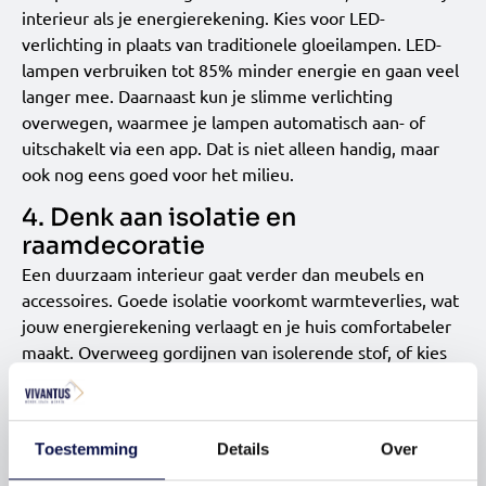
interieur als je energierekening. Kies voor LED-
verlichting in plaats van traditionele gloeilampen. LED-
lampen verbruiken tot 85% minder energie en gaan veel
langer mee. Daarnaast kun je slimme verlichting
overwegen, waarmee je lampen automatisch aan- of
uitschakelt via een app. Dat is niet alleen handig, maar
ook nog eens goed voor het milieu.
4. Denk aan isolatie en
raamdecoratie
Een duurzaam interieur gaat verder dan meubels en
accessoires. Goede isolatie voorkomt warmteverlies, wat
jouw energierekening verlaagt en je huis comfortabeler
maakt. Overweeg gordijnen van isolerende stof, of kies
voor duurzame raamdecoratie zoals houten jaloezieën.
Deze zien er niet alleen stijlvol uit, maar helpen ook om
je huis warm in de winter en koel in de zomer te houden.
Toestemming
Details
Over
5. Geef je accessoires een tweede