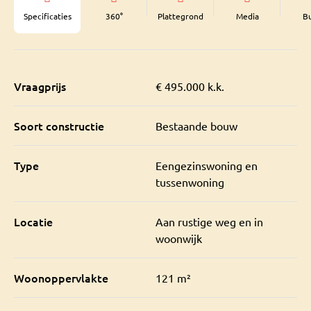
Specificaties
360°
Plattegrond
Media
B
Vraagprijs
€ 495.000 k.k.
Soort constructie
Bestaande bouw
Type
Eengezinswoning en
tussenwoning
Locatie
Aan rustige weg en in
woonwijk
Woonoppervlakte
121 m²