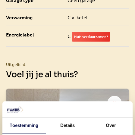
Garage type
Geen garage
Verwarming
C.v.-ketel
Energielabel
C
Huis verduurzamen?
Uitgelicht
Voel jij je al thuis?
Toestemming
Details
Over