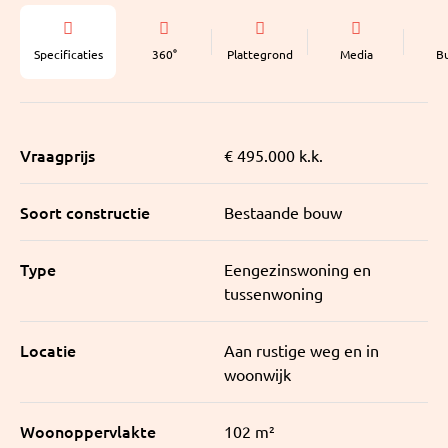
Specificaties
360°
Plattegrond
Media
B
Vraagprijs
€ 495.000 k.k.
Soort constructie
Bestaande bouw
Type
Eengezinswoning en
tussenwoning
Locatie
Aan rustige weg en in
woonwijk
Woonoppervlakte
102 m²