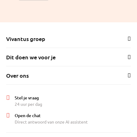
Leiden goed bereikbaar. Voor openbaar
vervoer is de buurt aangesloten op het R-net-
netwerk; de dichtstbijzijnde bushalte met
verbindingen richting Haarlem en Schiphol
bevindt zich op enkele minuten lopen.
Vivantus groep
Dit doen we voor je
Over ons
Stel je vraag
24 uur per dag
Open de chat
Direct antwoord van onze AI assistent