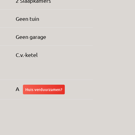
2 Slaapkamers
Geen tuin
Geen garage
C.v.-ketel
A
Huis verduurzamen?