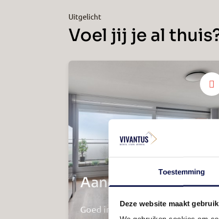
Uitgelicht
Voel jij je al thuis
Toestemming
Aangename sfeer
Deze website maakt gebruik
Goed ingedeeld
We gebruiken cookies om cont