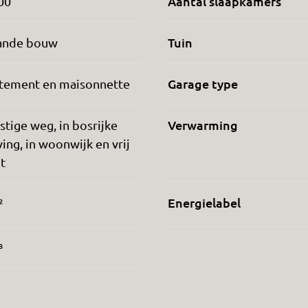
Aantal slaapkamers
00
Tuin
ande bouw
Garage type
tement en maisonnette
Verwarming
stige weg, in bosrijke
ng, in woonwijk en vrij
ht
Energielabel
²
³