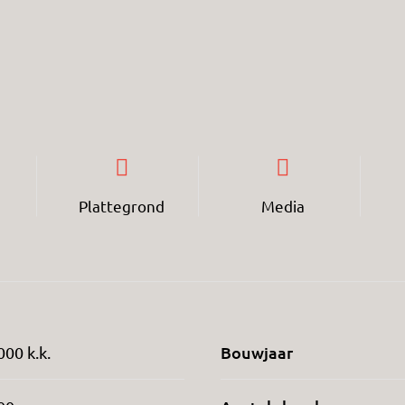
Plattegrond
Media
Bouwjaar
000 k.k.