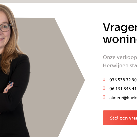
Vrage
wonin
Onze verkoop
Herwijnen staa
036 538 32 90
06 131 843 41
almere@hoeks
Stel een vra