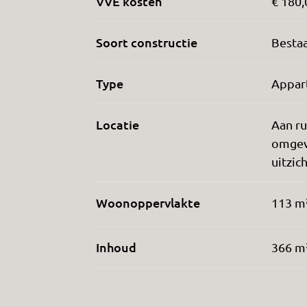
VVE kosten
€ 180,
Soort constructie
Besta
Type
Appar
Locatie
Aan ru
omgevi
uitzic
Woonoppervlakte
113 m
Inhoud
366 m