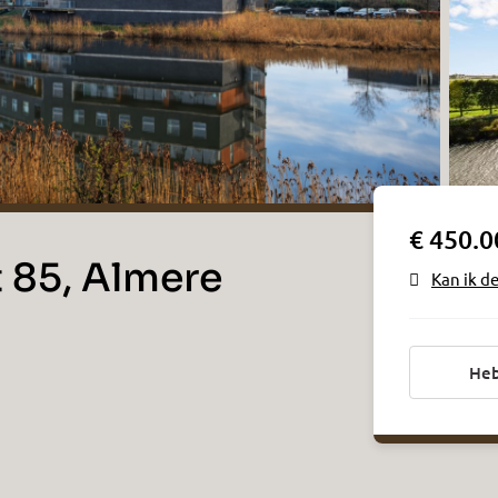
€ 450.0
t 85, Almere
Kan ik d
Heb