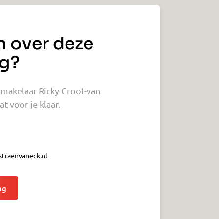
n over deze
g?
makelaar Ricky Groot-van
t voor je klaar.
traenvaneck.nl
ag