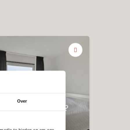
Over
Hoe deel jij ze in?
Nette badkamer
 media te bieden en om ons