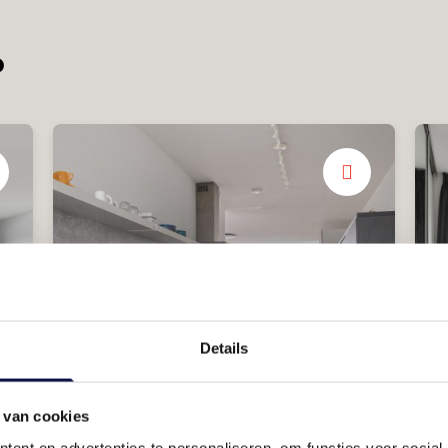
?
Details
Complete keuken
 van cookies
Met inbouwapparatuur
ent en advertenties te personaliseren, om functies voor social