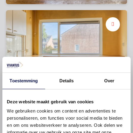
open keuken
plaats jouw droomkeuken
Toestemming
Details
Over
Deze website maakt gebruik van cookies
We gebruiken cookies om content en advertenties te
personaliseren, om functies voor social media te bieden
en om ons websiteverkeer te analyseren. Ook delen we
informatie over uw gebruik van onze site met onze