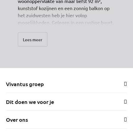
woonoppervlakte van maar liefst 92 m²,
kunststof kozijnen en een zonnig balkon op
het zuidwesten heb je hier volop
mogelijkheden. Gelegen in een rustige buurt,
maar toch met een supermarkt, het station én
het bruisende centrum van Hoorn allemaal op
Lees meer
fietsafstand, is dit de ideale stek voor starters
of eenpersoonshuishoudens. Let op: dit
appartement is een kluswoning – een unieke
kans om het helemaal naar je eigen smaak te
moderniseren!
Vivantus groep
Dit doen we voor je
Over ons