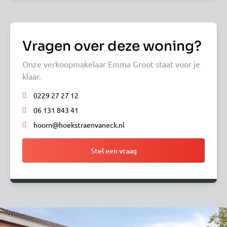
Vragen over deze woning?
Onze verkoopmakelaar Emma Groot staat voor je
klaar.
0229 27 27 12
06 131 843 41
hoorn@hoekstraenvaneck.nl
Stel een vraag