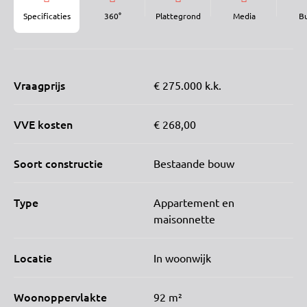
Specificaties
360°
Plattegrond
Media
B
Vraagprijs
€ 275.000 k.k.
VVE kosten
€ 268,00
Soort constructie
Bestaande bouw
Type
Appartement en
maisonnette
Locatie
In woonwijk
Woonoppervlakte
92 m²