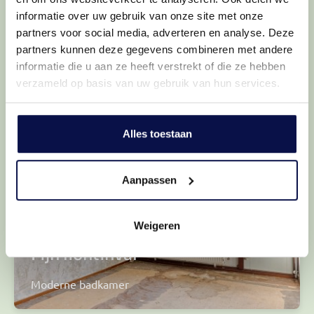
informatie over uw gebruik van onze site met onze
partners voor social media, adverteren en analyse. Deze
Aparte keuken
partners kunnen deze gegevens combineren met andere
informatie die u aan ze heeft verstrekt of die ze hebben
Volop mogelijkheden
verzameld op basis van uw gebruik van hun services.
Alles toestaan
Aanpassen
Weigeren
Fijn lichtinval
Moderne badkamer