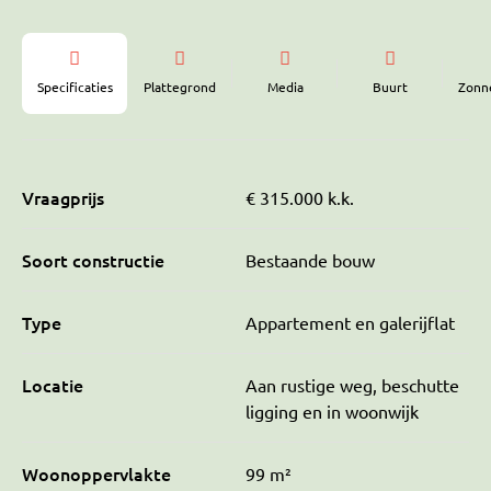
Specificaties
Plattegrond
Media
Buurt
Zonn
Vraagprijs
€ 315.000 k.k.
Soort constructie
Bestaande bouw
Type
Appartement en galerijflat
Locatie
Aan rustige weg, beschutte
ligging en in woonwijk
Woonoppervlakte
99 m²