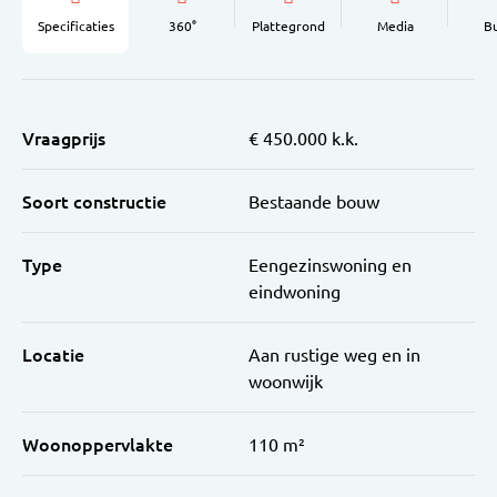
Specificaties
360°
Plattegrond
Media
B
Vraagprijs
€ 450.000 k.k.
Soort constructie
Bestaande bouw
Type
Eengezinswoning en
eindwoning
Locatie
Aan rustige weg en in
woonwijk
Woonoppervlakte
110 m²