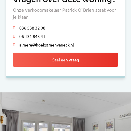
Onze verkoopmakelaar Patrick O`Brien staat voor
je klaar.
036 538 32 90
06 131 843 41
almere@hoekstraenvaneck.nl
Stel een vraag