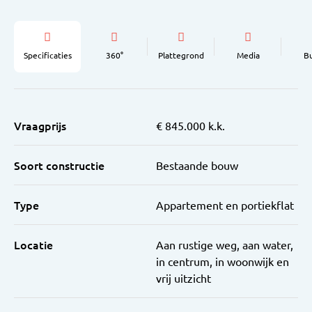
Specificaties
360°
Plattegrond
Media
B
Vraagprijs
€ 845.000 k.k.
Soort constructie
Bestaande bouw
Type
Appartement en portiekflat
Locatie
Aan rustige weg, aan water,
in centrum, in woonwijk en
vrij uitzicht