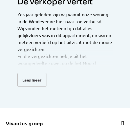
De verkoper vertelt
Zes jaar geleden zijn wij vanuit onze woning
in de Weidevenne hier naar toe verhuisd.
Wij vonden het meteen fijn dat alles
gelijkvloers was in dit appartement, en waren
meteen verliefd op het uitzicht met de mooie
vergezichten.
En die vergezichten heb je uit het
woongedeelte zowel op de het Noord
Hollands kanaal en over de Weidevenne en
natuurlijk vinden we het heerlijk op ons terras
Lees meer
waar je de zon onder kunt zien gaan en zelfs
in de verte de Pontsteiger in Amsterdam kan
zien.
Wat wij heel belangenrijk vinden toen we hier
gingen wonen was de snelle verbinding met
Amsterdam en de trein naar Schiphol dit
Vivantus groep
vanwege dat wij vaak naar Spanje gaan en in