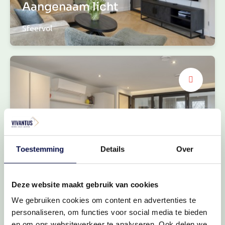
Aangenaam licht
Sfeervol
Toestemming
Details
Over
Wat maak jij klaar?
Moderne keuken
Deze website maakt gebruik van cookies
We gebruiken cookies om content en advertenties te
personaliseren, om functies voor social media te bieden
en om ons websiteverkeer te analyseren. Ook delen we