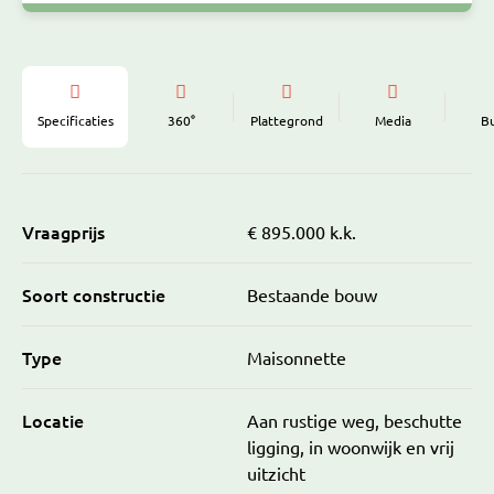
Specificaties
360°
Plattegrond
Media
B
Vraagprijs
€ 895.000 k.k.
Soort constructie
Bestaande bouw
Type
Maisonnette
Locatie
Aan rustige weg, beschutte
ligging, in woonwijk en vrij
uitzicht