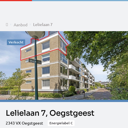
Home
Lelielaan 7
Aanbod
Verkocht
Lelielaan 7, Oegstgeest
2343 VX Oegstgeest
Energielabel C