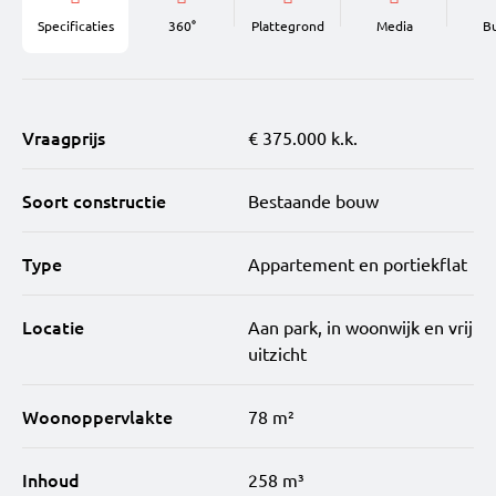
Specificaties
360°
Plattegrond
Media
B
Vraagprijs
€ 375.000 k.k.
Soort constructie
Bestaande bouw
Type
Appartement en portiekflat
Locatie
Aan park, in woonwijk en vrij
uitzicht
Woonoppervlakte
78 m²
Inhoud
258 m³