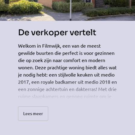
De verkoper vertelt
Welkom in Filmwijk, een van de meest
gewilde buurten die perfect is voor gezinnen
die op zoek zijn naar comfort en modern
wonen. Deze prachtige woning biedt alles wat
je nodig hebt: een stijlvolle keuken uit medio
2017, een royale badkamer uit medio 2018 en
een zonnige achtertuin en dakterras! Met drie
ruime slaapkamers en genoeg ruimte om je
eigen stempel te drukken, is dit huis dé plek
om je droomleven te beginnen. Ideaal
Lees meer
gelegen voor jonge gezinnen en professionals
die dicht bij de stad willen zijn, maar ook
willen genieten van rust en ruimte.