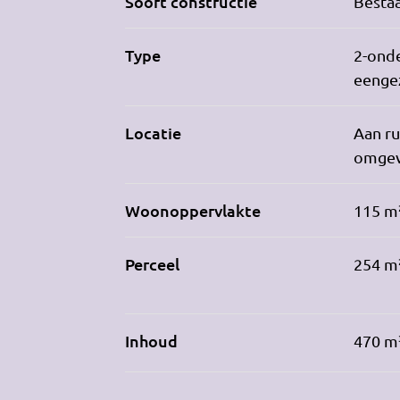
Soort constructie
Besta
Type
2-ond
eenge
Locatie
Aan ru
omgev
Woonoppervlakte
115 m
Perceel
254 m
Inhoud
470 m