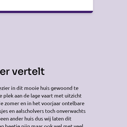
r vertelt
ezier in dit mooie huis gewoond te
plek aan de lage vaart met uitzicht
de zomer en in het voorjaar ontelbare
jes en aalscholvers toch onverwachts
en ander huis dus wij laten dit
n beetje pijn maar ook wel met veel