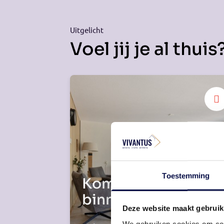
Uitgelicht
Voel jij je al thuis
Toestemming
Kom gezellig
binnen!
Deze website maakt gebruik
We gebruiken cookies om cont