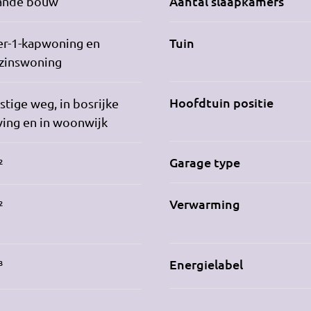
Aantal slaapkamers
ande bouw
Tuin
er-1-kapwoning en
zinswoning
Hoofdtuin positie
stige weg, in bosrijke
ing en in woonwijk
Garage type
²
Verwarming
²
Energielabel
³