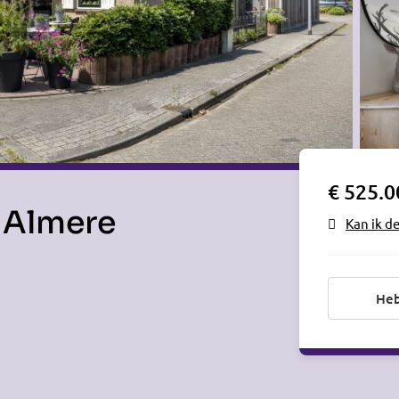
€ 525.0
, Almere
Kan ik d
Heb