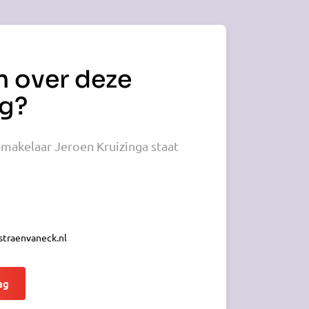
n over deze
g?
makelaar Jeroen Kruizinga staat
traenvaneck.nl
ag