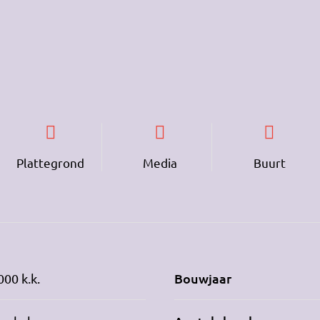
Plattegrond
Media
Buurt
Bouwjaar
000 k.k.