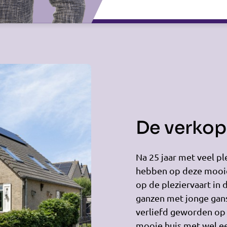
De verkope
Na 25 jaar met veel pl
hebben op deze mooie 
op de pleziervaart in 
ganzen met jonge gans
verliefd geworden op e
mooie huis met wel ee