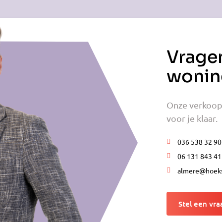
Vrage
wonin
Onze verkoop
voor je klaar.
036 538 32 90
06 131 843 41
almere@hoeks
Stel een vra