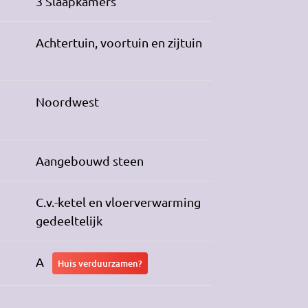
3 Slaapkamers
Achtertuin, voortuin en zijtuin
Noordwest
Aangebouwd steen
C.v.-ketel en vloerverwarming
gedeeltelijk
A
Huis verduurzamen?