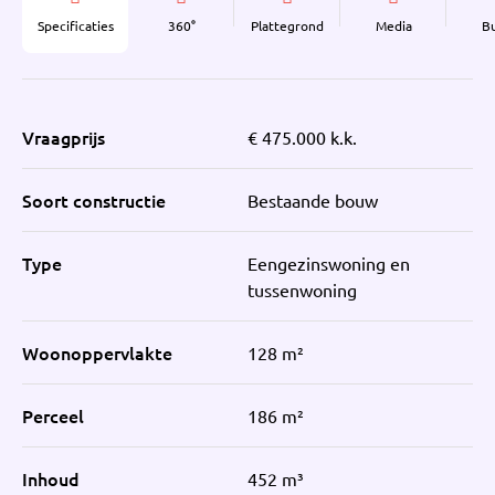
Specificaties
360°
Plattegrond
Media
B
Vraagprijs
€ 475.000 k.k.
Soort constructie
Bestaande bouw
Type
Eengezinswoning en
tussenwoning
Woonoppervlakte
128 m²
Perceel
186 m²
Inhoud
452 m³