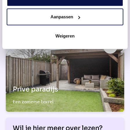
Hoe deel jij het in?
Drie slaapkamers
Aanpassen
Weigeren
Prive paradijs
Een zomerse borrel
Wil je hier meer over lezen?