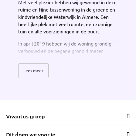
Met veel plezier hebben wij gewoond in deze
ruime en fijne tussenwoning in de groene en
kindvriendelijke Waterwijk in Almere. Een
heerlijke plek met veel ruimte, een zonnige
tuin en alle voorzieningen in de buurt.
In april 2019 hebben wij de woning grondig
verbouwd en de begane grond 4 meter
uitgebouwd richting de tuin. Hierdoor is een
ruime en lichte leefruimte ontstaan waar
Lees meer
wonen, koken en samenkomen centraal staan.
Dankzij de grote ramen aan de achterzijde
voelt de woonkamer extra open en licht aan.
De woning heeft een woonoppervlak van circa
132 m² en beschikt over vier slaapkamers,
waardoor er volop ruimte is voor een gezin,
Vivantus groep
thuiswerken of hobby’s. Voor extra comfort
zijn er airco’s op de begane grond en eerste
Dit doen we voor je
verdieping, die zowel kunnen koelen als