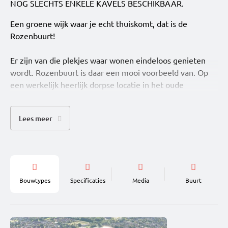
NOG SLECHTS ENKELE KAVELS BESCHIKBAAR.
Een groene wijk waar je echt thuiskomt, dat is de
Rozenbuurt!
Er zijn van die plekjes waar wonen eindeloos genieten
wordt. Rozenbuurt is daar een mooi voorbeeld van. Op
een werkelijk heerlijk dorpse locatie in het oude
dorpshart van Zwaag, worden nu al de eerste zaadjes
geplant van een gezellige woonwijk voor iedereen, met
Lees meer
volop ruimte om te wonen, te leven en te beleven. In
Zwaag is het goed toeven. Goed bereikbaar met
voldoende voorzieningen. En met het bruisende Hoorn
vlakbij. In Rozenbuurt kom je pas echt thuis!
Aanbod
Bouwtypes
Specificaties
Media
Buurt
In het oude dorpshart van Zwaag, waar ooit de kassen
van Rozenkweker Balk stonden, bloeit en groeit iets
moois: Rozenbuurt. Een groene woonwijk, waar de