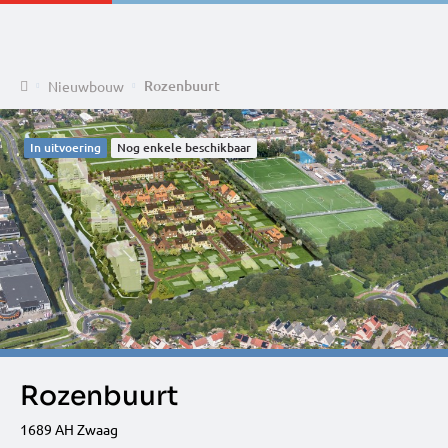
Home
Rozenbuurt
Nieuwbouw
In uitvoering
Nog enkele beschikbaar
Rozenbuurt
1689 AH Zwaag