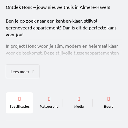
Ontdek Honc – jouw nieuwe thuis in Almere-Haven!
Ben je op zoek naar een kant-en-klaar, stijlvol
gerenoveerd appartement? Dan is dit de perfecte kans
voor jou!
In project Honc woon je slim, modern en helemaal klaar
voor de toekomst. Deze stijlvolle tussenappartementen
met 1 slaapkamer zijn perfect voor starters, young
professionals en iedereen die houdt van comfortabel
Lees meer
wonen zonder gedoe. Alles is al voor je geregeld: van
keuken en sanitair tot vloer-, wand- en plafondafwerking.
Je hoeft alleen nog je spullen neer te zetten en te
genieten. En dat allemaal in een eigentijds woonconcept
met gezamenlijke buitenruimte en gedeelde
Specificaties
Plattegrond
Media
Buurt
fietsenstalling.
Waarom je hier wilt wonen