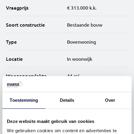
• instapklare appartementen met complete afwerking
Vraagprijs
€ 313.000 k.k.
inclusief keuken, sanitair, tegelwerk, verlichting en pvc-
vloer
Soort constructie
Bestaande bouw
• slimme indeling met lichte living, open keuken en
aparte slaapkamer
Type
Bovenwoning
• moderne badkamer met luxe uitstraling en
Locatie
In woonwijk
hoogwaardige materialen
Woonoppervlakte
44 m²
• gezamenlijke buitenruimte waar je makkelijk contact
maakt met buren en vrienden ontvangt
Inhoud
132 m³
• gezamenlijke fietsenstalling voor extra gemak en
Toestemming
Details
Over
praktisch dagelijks gebruik
• gebouw is voorzien van lift
Bouwjaar
Deze website maakt gebruik van cookies
2014
We gebruiken cookies om content en advertenties te