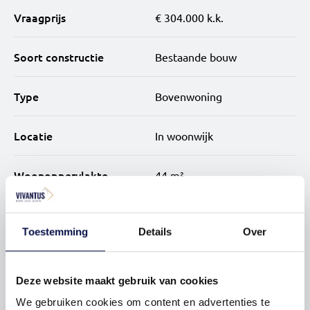
• instapklare appartementen met complete afwerking
Vraagprijs
€ 304.000 k.k.
inclusief keuken, sanitair, tegelwerk, verlichting en pvc-
vloer
Soort constructie
Bestaande bouw
• slimme indeling met lichte living, open keuken en
aparte slaapkamer
Type
Bovenwoning
• moderne badkamer met luxe uitstraling en
Locatie
In woonwijk
hoogwaardige materialen
Woonoppervlakte
44 m²
• gezamenlijke buitenruimte waar je makkelijk contact
maakt met buren en vrienden ontvangt
Inhoud
132 m³
• gezamenlijke fietsenstalling voor extra gemak en
Toestemming
Details
Over
praktisch dagelijks gebruik
• gebouw is voorzien van lift
Bouwjaar
Deze website maakt gebruik van cookies
2014
We gebruiken cookies om content en advertenties te