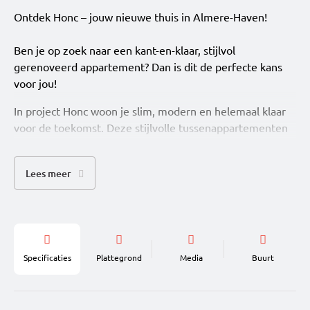
Ontdek Honc – jouw nieuwe thuis in Almere-Haven!
Ben je op zoek naar een kant-en-klaar, stijlvol
gerenoveerd appartement? Dan is dit de perfecte kans
voor jou!
In project Honc woon je slim, modern en helemaal klaar
voor de toekomst. Deze stijlvolle tussenappartementen
met 1 slaapkamer zijn perfect voor starters, young
professionals en iedereen die houdt van comfortabel
Lees meer
wonen zonder gedoe. Alles is al voor je geregeld: van
keuken en sanitair tot vloer-, wand- en plafondafwerking.
Je hoeft alleen nog je spullen neer te zetten en te
genieten. En dat allemaal in een eigentijds woonconcept
met gezamenlijke buitenruimte en gedeelde
Specificaties
Plattegrond
Media
Buurt
fietsenstalling.
Waarom je hier wilt wonen