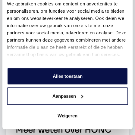
• wonen kan al vanaf juni 2026
We gebruiken cookies om content en advertenties te
personaliseren, om functies voor social media te bieden
Aantal slaapkamers
Modern wonen zonder klussen
1 Slaapkamers
en om ons websiteverkeer te analyseren. Ook delen we
informatie over uw gebruik van onze site met onze
De tussenappartementen in Honc zijn ontworpen voor
Tuin
Geen tuin
partners voor social media, adverteren en analyse. Deze
mensen die vooruit willen. Geen maandenlang klussen of
partners kunnen deze gegevens combineren met andere
keuzes maken over vloeren en afwerking, maar direct
informatie die u aan ze heeft verstrekt of die ze hebben
een sfeervolle basis waar alles klopt. De appartementen
Garage type
Geen garage
verzameld op basis van uw gebruik van hun services.
zijn volledig afgewerkt met een moderne keuken, strak
tegelwerk, luxe sanitair, stijlvolle verlichting én een
warme pvc-vloer in licht eikenlook. Zelfs de wand- en
Verwarming
C.v.-ketel
Alles toestaan
plafondafwerking is al verzorgd in een rustige, moderne
kleurstelling.
Energielabel
A
Aanpassen
Slim ingedeeld en verrassend ruim
Dankzij de slimme indeling voelt ieder appartement
Weigeren
ruim, licht en comfortabel aan. De living vormt het hart
van de woning, met ruimte om te ontspannen, thuis te
Meer weten over HONC
werken of gezellig te koken met vrienden. De open