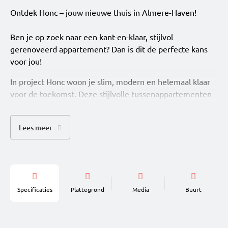
Ontdek Honc – jouw nieuwe thuis in Almere-Haven!
Ben je op zoek naar een kant-en-klaar, stijlvol
gerenoveerd appartement? Dan is dit de perfecte kans
voor jou!
In project Honc woon je slim, modern en helemaal klaar
voor de toekomst. Deze stijlvolle tussenappartementen
met 1 slaapkamer zijn perfect voor starters, young
professionals en iedereen die houdt van comfortabel
Lees meer
wonen zonder gedoe. Alles is al voor je geregeld: van
keuken en sanitair tot vloer-, wand- en plafondafwerking.
Je hoeft alleen nog je spullen neer te zetten en te
genieten. En dat allemaal in een eigentijds woonconcept
met gezamenlijke buitenruimte en gedeelde
Specificaties
Plattegrond
Media
Buurt
fietsenstalling.
Waarom je hier wilt wonen