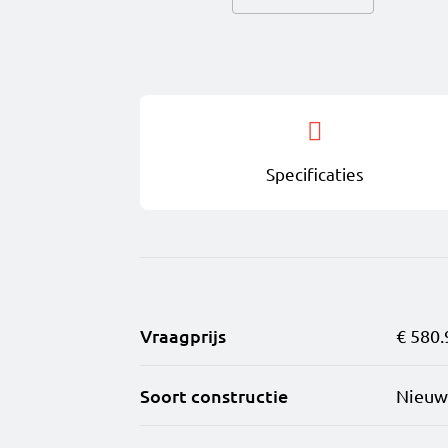
arcadebogen komt straks e
gemak en volop mogelijkh
Jouw ideale woning.
Bij 23Stories vind je woni
Specificaties
XL-appartementen en exclu
slimme indelingen zorgen
Studio’s: Slim ontworpen 5
2-kamerwoningen: Compact e
Vraagprijs
€ 580.
3-kamerwoningen: Ruimte 
Soort constructie
Nieu
de dag.