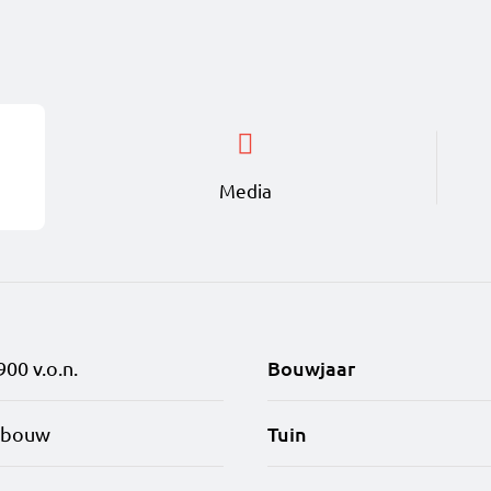
en verrassend aanbod van horeca met bruisende terrasse
eden.
ngen die perfect aansluiten op jouw levensstijl. Van com
Media
sieve penthouses – hier is ruimte voor iedereen. De m
 voor maximaal wooncomfort. Ontdek onze woningtype
1 m² met een gezellig slaapgedeelte en prachtig uitzicht
n stijlvol, 57-65 m² met een fijne loggia voor jouw o
Bouwjaar
900 v.o.n.
en licht, 79-85 m² met een royale woonkamer en een b
Tuin
wbouw