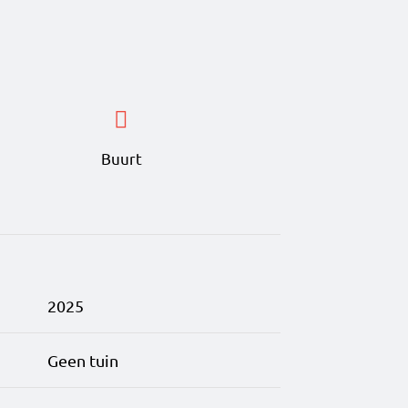
n. Dit is wonen met stijl,
pacte studio’s tot royale
Buurt
oderne architectuur en
s:
 op het Californiëplein.
chtendkoffie.
2025
alkon voor elk moment van
Geen tuin