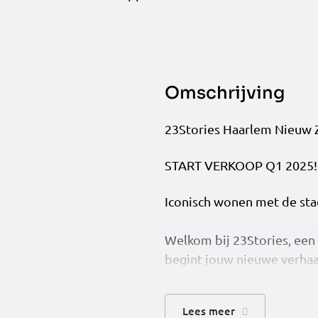
Omschrijving
23Stories Haarlem Nieuw Zu
START VERKOOP Q1 2025!
Iconisch wonen met de sta
Welkom bij 23Stories, ee
begint jouw nieuwe verhaa
Schalkwijk. Geniet van een 
zee! Met zijn indrukwekke
Lees meer
hoogte van 7,5 meter adem