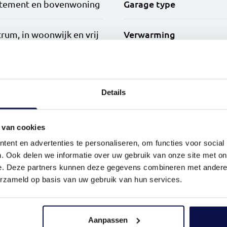
eelzijdig, 85-96 m² met drie slaapkamers en panoramis
Garage type
tement en bovenwoning
 puur comfort met twee badkamers en twee buitenruim
Verwarming
trum, in woonwijk en vrij
ht
mheid.
nen met energiezuinige installaties. Alle appartemen
Energielabel
Details
r en toiletten, met hoogwaardig sanitair en stijlvol t
 een ruime, afgesloten fietsen-, scootmobiel- en scoote
³
t de auto komt, zijn er parkeerplaatsen beschikbaar in
 van cookies
ent en advertenties te personaliseren, om functies voor social
 Nieuw Zuid.
. Ook delen we informatie over uw gebruik van onze site met on
e. Deze partners kunnen deze gegevens combineren met andere i
n de stedelijke vernieuwing van Schalkwijk. Op deze pl
erzameld op basis van uw gebruik van hun services.
g vernieuwd, ontstaat een bruisend leefgebied vol wonin
ingen.
Aanpassen