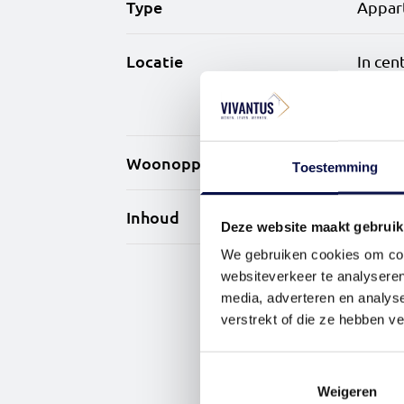
4-kamerwoningen: Luxe en v
Type
Appar
XL-woningen: Ruim 145 m²
Locatie
In cen
uitzic
Luxe, comfort en duurzaa
Je geniet van duurzaam wo
Woonoppervlakte
94 m²
Toestemming
inbouwkeuken, luxe badkame
stedelijke bewoners: er is
Inhoud
244 m
en veiligheid. Voor wie me
Deze website maakt gebruik
We gebruiken cookies om cont
Helemaal thuis in Haarlem
websiteverkeer te analyseren
media, adverteren en analys
23Stories is onderdeel va
verstrekt of die ze hebben v
Schalkwijk dat ook volledi
maatschappelijke voorzien
Weigeren