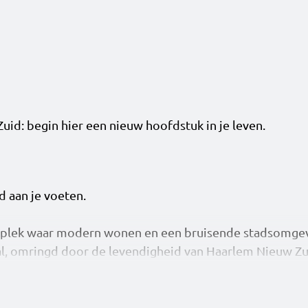
id: begin hier een nieuw hoofdstuk in je leven.
d aan je voeten.
n plek waar modern wonen en een bruisende stadsomge
l, omringd door de levendigheid van Haarlem Nieuw Zu
fantastisch uitzicht over de stad, en vanaf de hogere ve
nde 23 verdiepingen is 23Stories een echte eyecatcher.
t grandeur en nodigt je uit om binnen te stappen. Ond