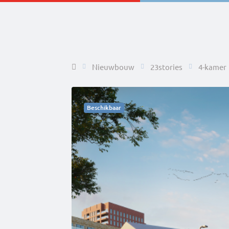
Home
Nieuwbouw
23stories
4-kamer
Beschikbaar