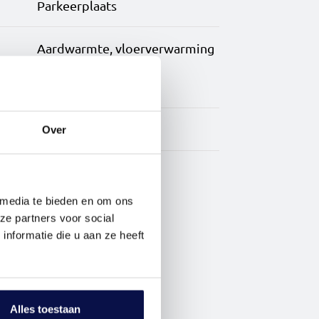
ch uitzicht.
Parkeerplaats
tes.
Aardwarmte, vloerverwarming
geheel en warmte
terugwininstallatie
ten hebben een moderne
A++
Over
egelwerk. Ideaal voor
rstalling voor jouw gemak
 de nabijgelegen woontoren.
 media te bieden en om ons
ze partners voor social
nformatie die u aan ze heeft
ek, rondom winkelcentrum
gen, winkels, cultuur en
Alles toestaan