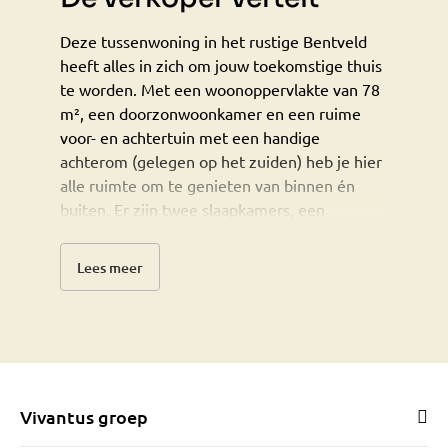
Deze tussenwoning in het rustige Bentveld
heeft alles in zich om jouw toekomstige thuis
te worden. Met een woonoppervlakte van 78
m², een doorzonwoonkamer en een ruime
voor- en achtertuin met een handige
achterom (gelegen op het zuiden) heb je hier
alle ruimte om te genieten van binnen én
buiten. Er zijn twee slaapkamers, een
badkamer en een keuken die je naar eigen
inzicht kunt aanpassen. Het huis ligt in een
Lees meer
groene omgeving en biedt rust, terwijl het
strand, de duinen en steden zoals Heemstede
en Zandvoort dichtbij zijn. Een woning vol
potentie, op een locatie die het beste van
stad en natuur combineert.
Vivantus groep