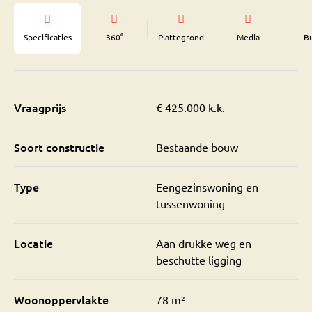
Specificaties
360°
Plattegrond
Media
B
Vraagprijs
€ 425.000 k.k.
Soort constructie
Bestaande bouw
Type
Eengezinswoning en
tussenwoning
Locatie
Aan drukke weg en
beschutte ligging
Woonoppervlakte
78 m²