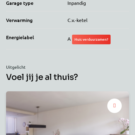
Garage type
Inpandig
Verwarming
C.v.-ketel
Energielabel
A
Huis verduurzamen?
Uitgelicht
Voel jij je al thuis?