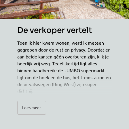
De verkoper vertelt
Toen ik hier kwam wonen, werd ik meteen
gegrepen door de rust en privacy. Doordat er
aan beide kanten géén overburen zijn, kijk je
heerlijk vrij weg. Tegelijkertijd ligt alles
binnen handbereik: de JUMBO supermarkt
ligt om de hoek en de bus, het treinstation en
de uitvalswegen (Ring West) zijn super
dichtbij.
Het huis is in 2016 grondig gerenoveerd en
Lees meer
daarna perfect onderhouden. De buitenzijde
is nagenoeg onderhoudsvrij dankzij de Keralit
kunststof gevelbekleding en kunststof