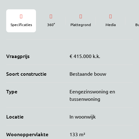
Specificaties
360°
Plattegrond
Media
B
Vraagprijs
€ 415.000 k.k.
Soort constructie
Bestaande bouw
Type
Eengezinswoning en
tussenwoning
Locatie
In woonwijk
Woonoppervlakte
133 m²