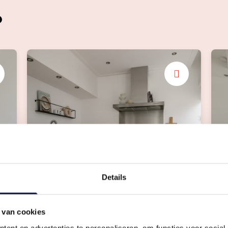
?
Keuken
Details
Complete keuken
3
 van cookies
ent en advertenties te personaliseren, om functies voor social