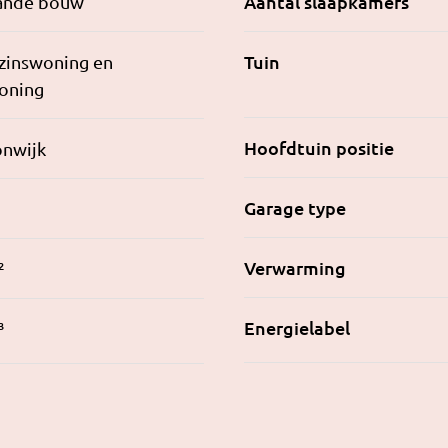
Aantal slaapkamers
ande bouw
Tuin
zinswoning en
oning
Hoofdtuin positie
onwijk
Garage type
Verwarming
²
Energielabel
³