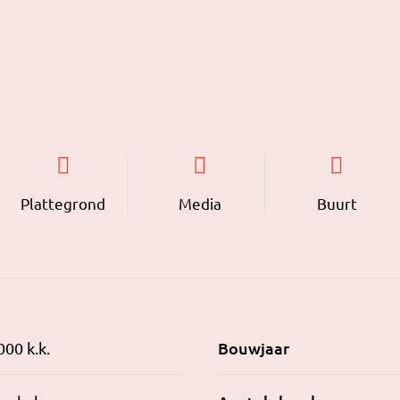
Plattegrond
Media
Buurt
Bouwjaar
000 k.k.