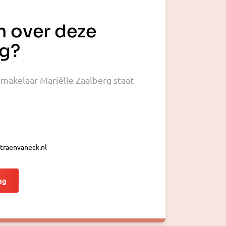
n over deze
g?
akelaar Mariëlle Zaalberg staat
traenvaneck.nl
ag