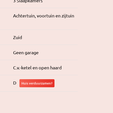
3 Slaapkamers
Achtertuin, voortuin en zijtuin
Zuid
Geen garage
C.v.-ketel en open haard
D
Huis verduurzamen?