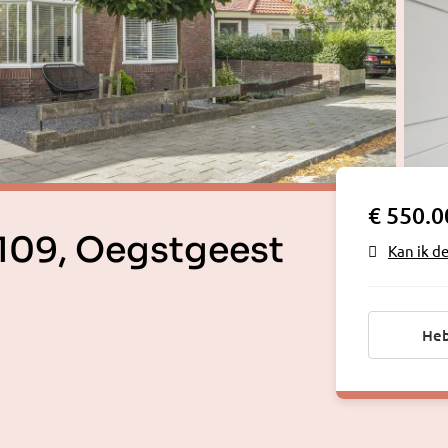
€ 550.0
109, Oegstgeest
Kan ik d
Heb