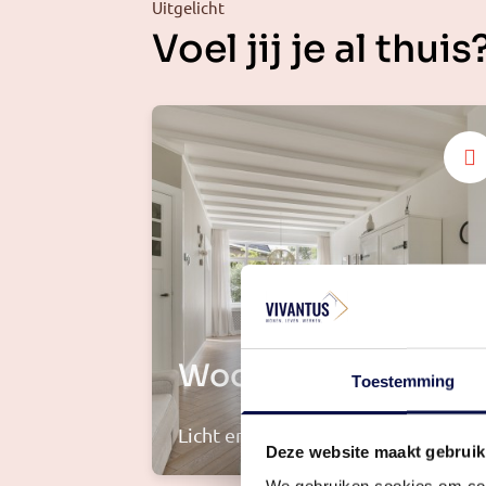
Uitgelicht
Voel jij je al thuis
Woonkamer
Toestemming
Licht en sfeervol
Deze website maakt gebruik
We gebruiken cookies om cont