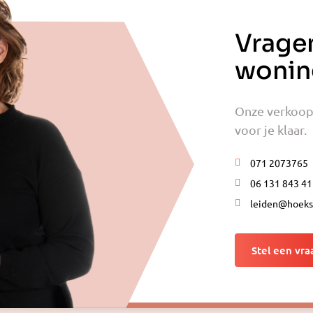
Vrage
wonin
Onze verkoopm
voor je klaar.
071 2073765
06 131 843 41
leiden@hoeks
Stel een vra