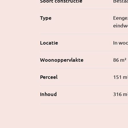
Soort constructie
Besta
Type
Eenge
eindw
Locatie
In wo
Woonoppervlakte
86 m²
Perceel
151 m
Inhoud
316 m