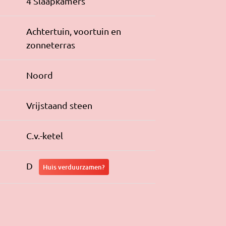
4 Slaapkamers
Achtertuin, voortuin en
zonneterras
Noord
Vrijstaand steen
C.v.-ketel
D
Huis verduurzamen?