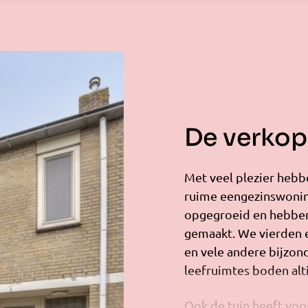
De verkope
Met veel plezier hebb
ruime eengezinswoning
opgegroeid en hebben
gemaakt. We vierden e
en vele andere bijzo
leefruimtes boden alt
Ook de tuin heeft voor