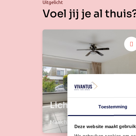
Uitgelicht
Voel jij je al thuis
Lichte woonkamer
Toestemming
Maak het eingen
Deze website maakt gebruik
We gebruiken cookies om cont