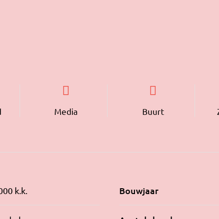
d
Media
Buurt
Bouwjaar
000 k.k.