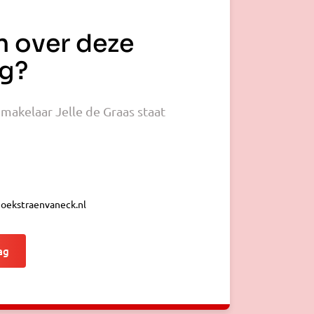
n over deze
g?
akelaar Jelle de Graas staat
ekstraenvaneck.nl
ag