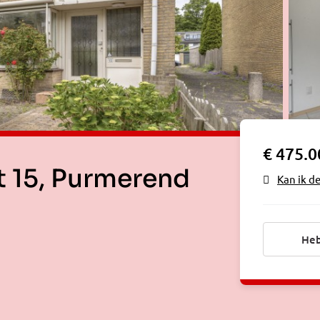
€ 475.0
at 15, Purmerend
Kan ik d
Heb