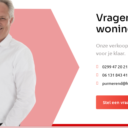
Vrage
wonin
Onze verkoopm
voor je klaar.
0299 47 20 21
06 131 843 41
purmerend@ho
Stel een vra