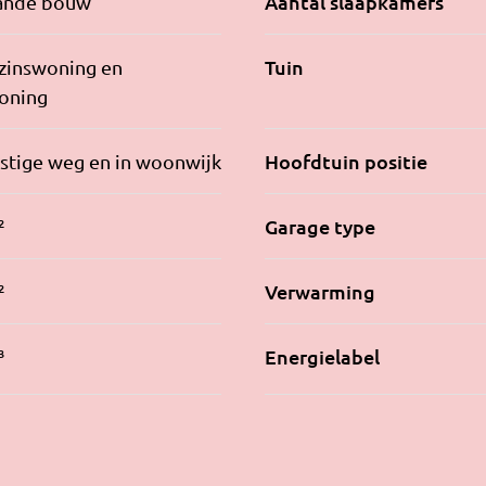
Aantal slaapkamers
ande bouw
Tuin
zinswoning en
oning
Hoofdtuin positie
stige weg en in woonwijk
Garage type
²
Verwarming
²
Energielabel
³