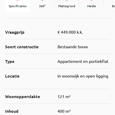
Specificaties
360°
Plattegrond
Media
B
Vraagprijs
€ 449.000 k.k.
Soort constructie
Bestaande bouw
Type
Appartement en portiekflat
Locatie
In woonwijk en open ligging
Woonoppervlakte
121 m²
Inhoud
400 m³