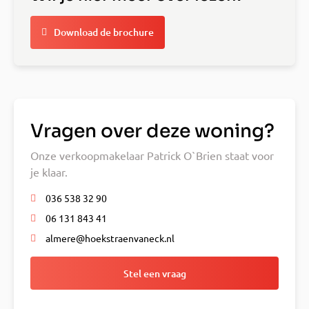
Download de brochure
Vragen over deze woning?
Onze verkoopmakelaar Patrick O`Brien staat voor
je klaar.
036 538 32 90
06 131 843 41
almere@hoekstraenvaneck.nl
Stel een vraag