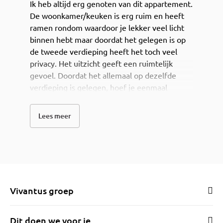
Ik heb altijd erg genoten van dit appartement.
De woonkamer/keuken is erg ruim en heeft
ramen rondom waardoor je lekker veel licht
binnen hebt maar doordat het gelegen is op
de tweede verdieping heeft het toch veel
privacy. Het uitzicht geeft een ruimtelijk
gevoel. Doordat het allemaal op dezelfde
verdieping is gelegen, hoef je eenmaal
binnen nooit trappen te lopen. Je sloft zo uit
je bed naar het koffiezetapparaat.
Lees meer
De afstand tussen de woonkamer en de
slaapkamer zorgt ervoor dat je veel rust
ervaart ook als je partner nog of al aan het
werk is. Dit maakt het thuiswerken erg fijn.
Beneden heb je een berging en een
overdekte prive parkeerplek. Dus nooit meer
Vivantus groep
ijskrabben. Scholen en sportverenigingen
(hockey, voetbal) zijn lekker dichtbij, en houd
je van wandelen of hardlopen, je zit direct in
Dit doen we voor je