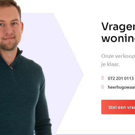
Vrage
wonin
Onze verkoop
je klaar.
072 201 0113
heerhugowaar
Stel een vra