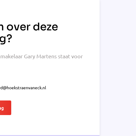
n over deze
g?
makelaar Gary Martens staat voor
d@hoekstraenvaneck.nl
ag