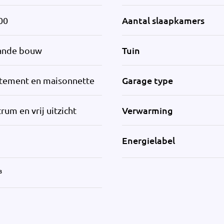
Aantal slaapkamers
00
Tuin
ande bouw
Garage type
tement en maisonnette
Verwarming
trum en vrij uitzicht
Energielabel
³