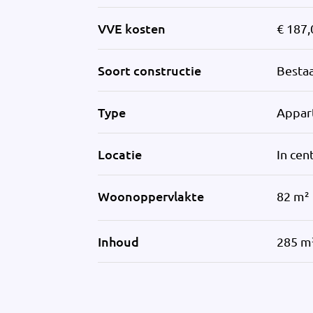
VVE kosten
€ 187,
Soort constructie
Besta
Type
Appar
Locatie
In cen
Woonoppervlakte
82 m²
Inhoud
285 m