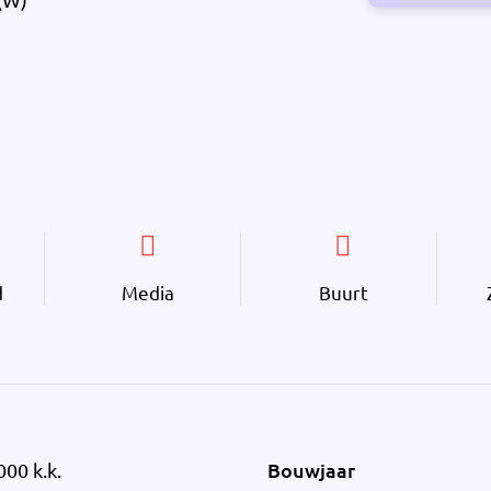
d
Media
Buurt
Bouwjaar
000 k.k.