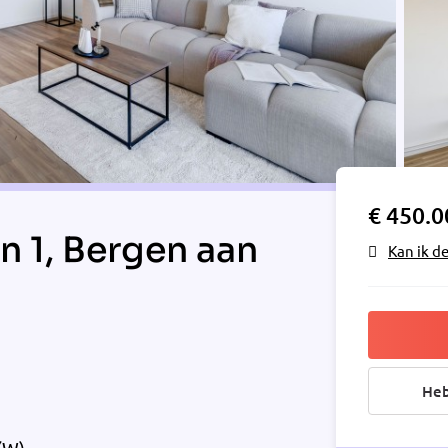
€ 450.0
n 1, Bergen aan
Kan ik d
Heb
(W)