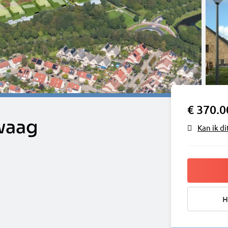
€ 370.0
Zwaag
Kan ik di
H