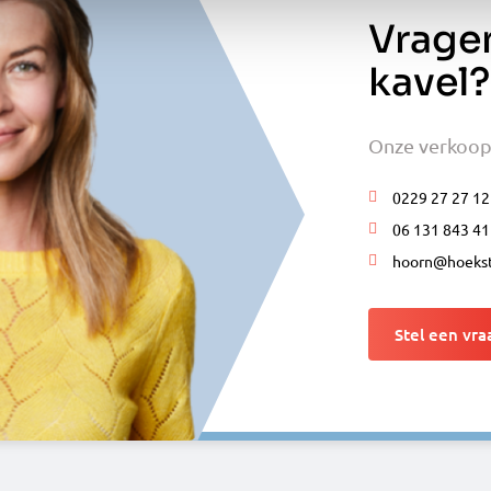
Vragen
kavel?
Onze verkoopm
0229 27 27 12
06 131 843 41
hoorn@hoekst
Stel een vra