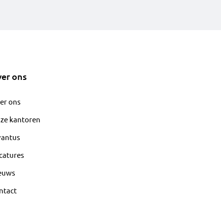
er ons
er ons
ze kantoren
vantus
catures
euws
ntact