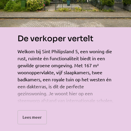
De verkoper vertelt
Welkom bij Sint Philipsland 5, een woning die
rust, ruimte én functionaliteit biedt in een
gewilde groene omgeving. Met 167 m²
woonoppervlakte, vijf slaapkamers, twee
badkamers, een royale tuin op het westen én
een dakterras, is dit de perfecte
gezinswoning. Je woont hier op een
steenworp afstand van internationale scholen,
recreatiemogelijkheden en het bruisende
Stadshart Amstelveen. Alles wat je nodig
Lees meer
hebt – van ruimte voor opgroeiende kinderen
tot een uitstekende bereikbaarheid – staat tot