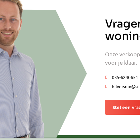
Vrage
wonin
Onze verkoop
voor je klaar.
035-6240651
hilversum@sc
Stel een vra