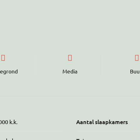
tegrond
Media
Buu
Aantal slaapkamers
000 k.k.