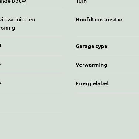
Tuin
ande bouw
Hoofdtuin positie
zinswoning en
oning
Garage type
²
Verwarming
²
Energielabel
³