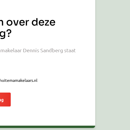
n over deze
g?
makelaar Dennis Sandberg staat
huitemamakelaars.nl
ag