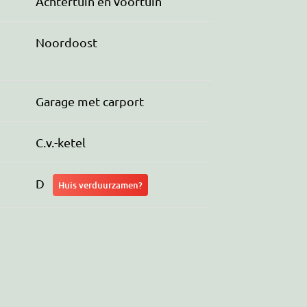
Achtertuin en voortuin
Noordoost
Garage met carport
C.v.-ketel
D
Huis verduurzamen?