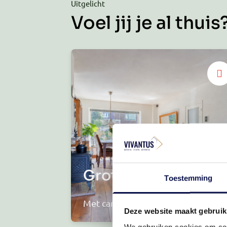
Uitgelicht
Voel jij je al thuis
Grote raampartijen
Toestemming
Met carport
Deze website maakt gebruik
We gebruiken cookies om cont