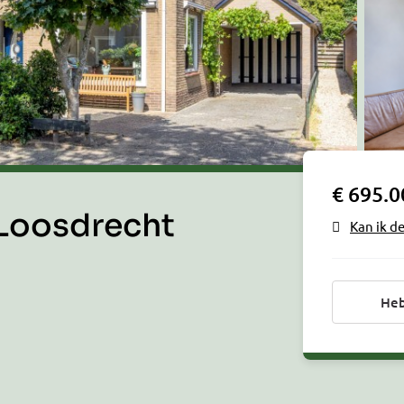
€ 695.0
 Loosdrecht
Kan ik d
Heb