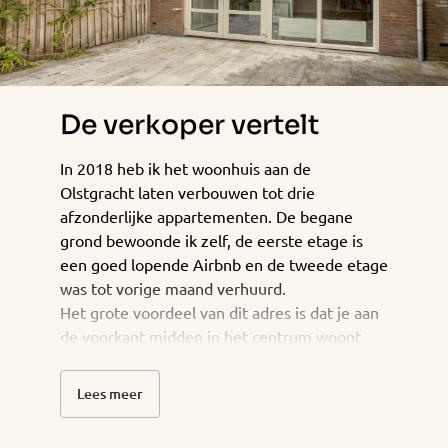
De verkoper vertelt
In 2018 heb ik het woonhuis aan de
Olstgracht laten verbouwen tot drie
afzonderlijke appartementen. De begane
grond bewoonde ik zelf, de eerste etage is
een goed lopende Airbnb en de tweede etage
was tot vorige maand verhuurd.
Het grote voordeel van dit adres is dat je aan
de voorkant midden in het centrum woont
aan de mooie Olstgracht en aan de achterkant
zit je heerlijk rustig in de tuin.
Lees meer
Inmiddels woon ik in Ter Aar op een prachtige
woonark en mag ik helaas i.v.m. het