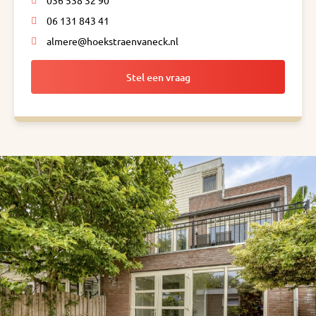
036 538 32 90
06 131 843 41
almere@hoekstraenvaneck.nl
Stel een vraag