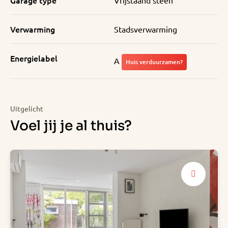
Garage type
Vrijstaand steen
Verwarming
Stadsverwarming
Energielabel
A
Huis verduurzamen?
Uitgelicht
Voel jij je al thuis?