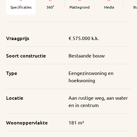
Specificaties
360°
Plattegrond
Media
B
Vraagprijs
€ 575.000 k.k.
Soort constructie
Bestaande bouw
Type
Eengezinswoning en
hoekwoning
Locatie
Aan rustige weg, aan water
en in centrum
Woonoppervlakte
181 m²