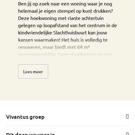
Ben jij op zoek naar een woning waar je nog
helemaal je eigen stempel op kunt drukken?
Deze hoekwoning met riante achtertuin
gelegen op loopafstand van het centrum in de
kindvriendelijke Slachthuisbuurt kan jouw
kansen waarmaken! Het huis is volledig te
renoveren, maar biedt met 64 m²
woonoppervlakte, twee slaapkamers en een
praktische achterom een unieke kans in de
Slachthuisbuurt. Voor jonge gezinnen of
Lees meer
tweepersoonshuishoudens met een liefde
voor klussen is dit dé perfecte plek om een
thuis te creëren. Met een rustige ligging vlak
bij voorzieningen is dit een kans die je niet
mag laten liggen.
Vivantus groep
Dit doen we voor je