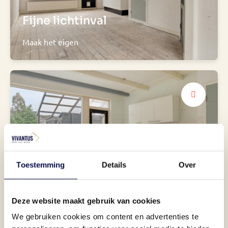
Fijne lichtinval
Maak het eigen
Toestemming
Details
Over
Open keuken
toegang tot de tuin
Deze website maakt gebruik van cookies
We gebruiken cookies om content en advertenties te