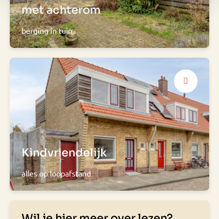
met achterom
berging in tuin
Kindvriendelijk
alles op loopafstand
Wil je hier meer over lezen?