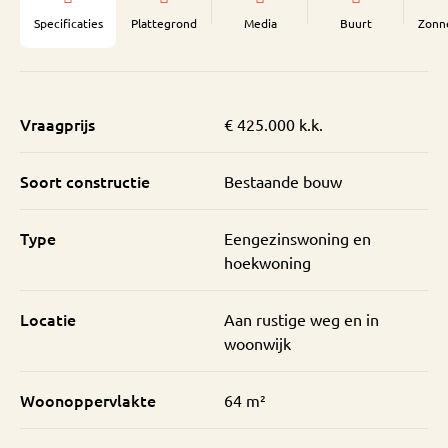
Specificaties
Plattegrond
Media
Buurt
Zonn
Vraagprijs
€ 425.000 k.k.
Soort constructie
Bestaande bouw
Type
Eengezinswoning en
hoekwoning
Locatie
Aan rustige weg en in
woonwijk
Woonoppervlakte
64 m²