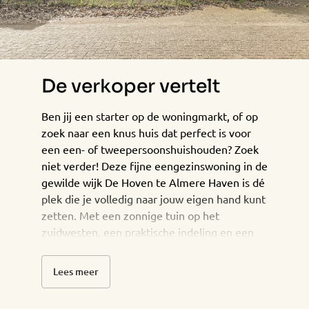
De verkoper vertelt
Ben jij een starter op de woningmarkt, of op
zoek naar een knus huis dat perfect is voor
een een- of tweepersoonshuishouden? Zoek
niet verder! Deze fijne eengezinswoning in de
gewilde wijk De Hoven te Almere Haven is dé
plek die je volledig naar jouw eigen hand kunt
zetten. Met een zonnige tuin op het
zuidwesten, een praktische indeling en een
energielabel B biedt deze woning alle
mogelijkheden om jouw droomhuis te
Lees meer
creëren. Gelegen in een rustige, maar
centrale buurt met groen en voorzieningen