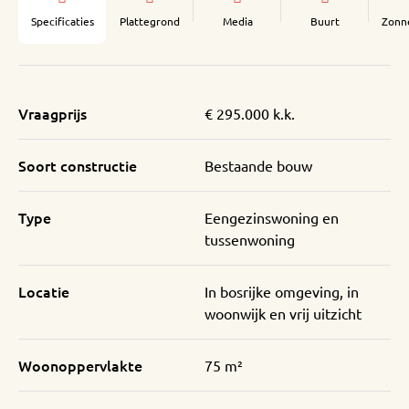
Specificaties
Plattegrond
Media
Buurt
Zonn
Vraagprijs
€ 295.000 k.k.
Soort constructie
Bestaande bouw
Type
Eengezinswoning en
tussenwoning
Locatie
In bosrijke omgeving, in
woonwijk en vrij uitzicht
Woonoppervlakte
75 m²