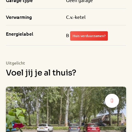
Garage type
Geen garage
Verwarming
C.v.-ketel
Energielabel
B
Huis verduurzamen?
Uitgelicht
Voel jij je al thuis?