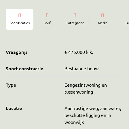
Specificaties
360°
Plattegrond
Media
B
Vraagprijs
€ 475.000 k.k.
Soort constructie
Bestaande bouw
Type
Eengezinswoning en
tussenwoning
Locatie
Aan rustige weg, aan water,
beschutte ligging en in
woonwijk