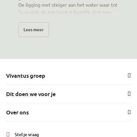
De ligging met steiger aan het water waar tot
‘‘s avonds de zon komt is heerlijk. Met een
balkon over de hele breedte van de
woonkamer en ochtendzon heel wat kopjes
Lees meer
koffie gedronken.
De wijk is groen en winkels zijn op
loopafstand. Ook heel fijn is de ligging dicht
bij de uitvalswegen.
Kortom wij hebben hier met heel veel plezier
gewoond maar met de beëindiging van de
Vivantus groep
praktijk is het nu te groot voor mij alleen.
Voor alles is een tijd….
Dit doen we voor je
Over ons
Stel je vraag