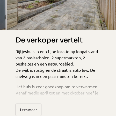
De verkoper vertelt
Rijtjeshuis in een fijne locatie op loopafstand
van 2 basisscholen, 2 supermarkten, 2
bushaltes en een natuurgebied.
De wijk is rustig en de straat is auto luw. De
snelweg is in een paar minuten bereikt.
Het huis is zeer goedkoop om te verwarmen.
Vanaf medio april tot en met oktober hoef je
de CV ketel enkel voor warm water te
gebruiken.
Lees meer
Heb je het liever iets koeler, het huis heeft in