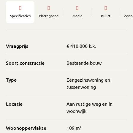
Specificaties
Plattegrond
Media
Buurt
Zonn
Vraagprijs
€ 410.000 k.k.
Soort constructie
Bestaande bouw
Type
Eengezinswoning en
tussenwoning
Locatie
Aan rustige weg en in
woonwijk
Woonoppervlakte
109 m²