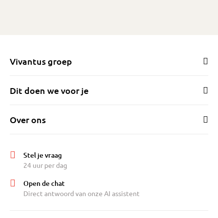
alle belangrijke ruimtes airconditioners die
zowel in de winter kunnen verwarmen als
koelen in de zomer.
Het huis heeft een eigen oprit wat het
hebben van een auto een stuk plezieriger
Vivantus groep
maakt.
Geen parkeer issues, opladen op eigen oprit,
Dit doen we voor je
het kan daardoor allemaal.
De woning is zeer goed in het weren van
Over ons
geluid van en naar de buren.
Je hoort daardoor eigenlijk nooit wat van
andere woningen en het kijken van een film
Stel je vraag
leidt niet tot reacties van de buren.
24 uur per dag
Open de chat
Direct antwoord van onze AI assistent