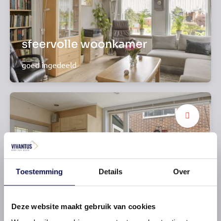
sfeervolle woonkamer
goed ingedeeld
Toestemming
Details
Over
complete keuken
Deze website maakt gebruik van cookies
met inbouwapparatuur