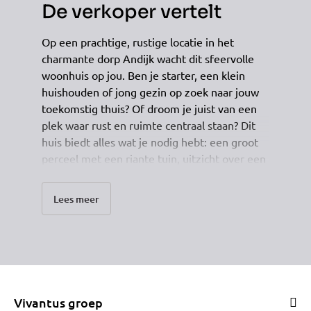
De verkoper vertelt
Op een prachtige, rustige locatie in het
charmante dorp Andijk wacht dit sfeervolle
woonhuis op jou. Ben je starter, een klein
huishouden of jong gezin op zoek naar jouw
toekomstig thuis? Of droom je juist van een
plek waar rust en ruimte centraal staan? Dit
huis biedt alles wat je nodig hebt: een groot
perceel met een riante tuin, uitzicht over een
schilderachtige omgeving, én een woning met
eindeloze mogelijkheden. En met maar liefst
Lees meer
twee badkamers en diverse praktische
vertrekken is comfort hier de standaard.
Vivantus groep