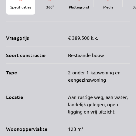
Specificaties
360°
Plattegrond
Media
B
Vraagprijs
€ 389.500 k.k.
Soort constructie
Bestaande bouw
Type
2-onder-1-kapwoning en
eengezinswoning
Locatie
Aan rustige weg, aan water,
landelijk gelegen, open
ligging en vrij uitzicht
Woonoppervlakte
123 m²