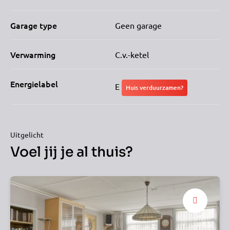
Garage type
Geen garage
Verwarming
C.v.-ketel
Energielabel
E
Huis verduurzamen?
Uitgelicht
Voel jij je al thuis?