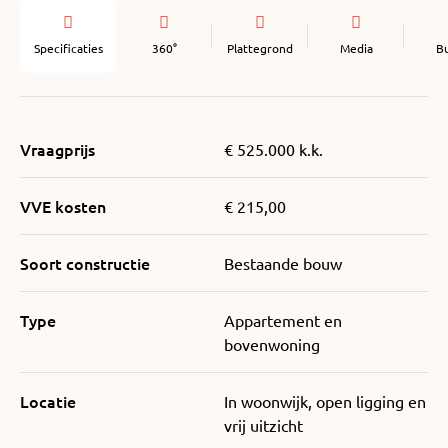
Specificaties
360°
Plattegrond
Media
B
Vraagprijs
€ 525.000 k.k.
VVE kosten
€ 215,00
Soort constructie
Bestaande bouw
Type
Appartement en
bovenwoning
Locatie
In woonwijk, open ligging en
vrij uitzicht