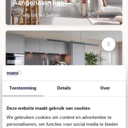
Aangenaam licht
Toegang tot het balkon
Open keuken
Toestemming
Details
Over
Met inbouwapparatuur
Deze website maakt gebruik van cookies
We gebruiken cookies om content en advertenties te
personaliseren, om functies voor social media te bieden