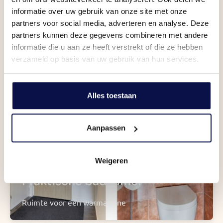
informatie over uw gebruik van onze site met onze
partners voor social media, adverteren en analyse. Deze
Wat maak jij klaar?
partners kunnen deze gegevens combineren met andere
informatie die u aan ze heeft verstrekt of die ze hebben
Een balkon op het Z/W
verzameld op basis van uw gebruik van hun services.
Alles toestaan
Aanpassen
Weigeren
Praktische badkamer
Ruimte voor een warmachine