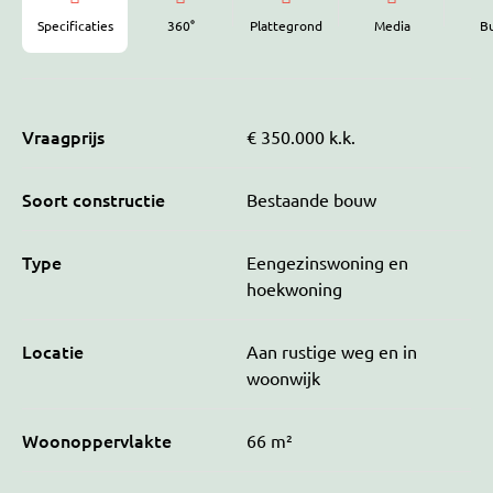
Specificaties
360°
Plattegrond
Media
B
Vraagprijs
€ 350.000 k.k.
Soort constructie
Bestaande bouw
Type
Eengezinswoning en
hoekwoning
Locatie
Aan rustige weg en in
woonwijk
Woonoppervlakte
66 m²