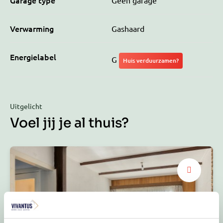
Garage type
Geen garage
Verwarming
Gashaard
Energielabel
G
Huis verduurzamen?
Uitgelicht
Voel jij je al thuis?